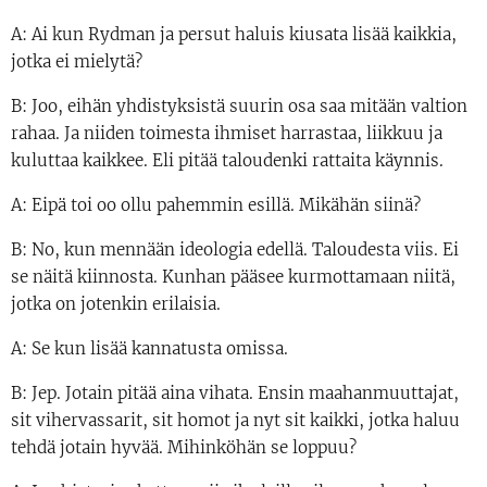
A: Ai kun Rydman ja persut haluis kiusata lisää kaikkia,
jotka ei mielytä?
B: Joo, eihän yhdistyksistä suurin osa saa mitään valtion
rahaa. Ja niiden toimesta ihmiset harrastaa, liikkuu ja
kuluttaa kaikkee. Eli pitää taloudenki rattaita käynnis.
A: Eipä toi oo ollu pahemmin esillä. Mikähän siinä?
B: No, kun mennään ideologia edellä. Taloudesta viis. Ei
se näitä kiinnosta. Kunhan pääsee kurmottamaan niitä,
jotka on jotenkin erilaisia.
A: Se kun lisää kannatusta omissa.
B: Jep. Jotain pitää aina vihata. Ensin maahanmuuttajat,
sit vihervassarit, sit homot ja nyt sit kaikki, jotka haluu
tehdä jotain hyvää. Mihinköhän se loppuu?