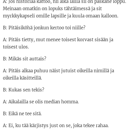
A: Jos historiaa kattoo, nii aika lailla sil on paskane loppu.
Meinaan omatkin on lopuks tähtäimessä ja sit
myrkkykapseli omille lapsille ja kuula omaan kalloon.
B: Pitäisiköhä jonkun kertoo toi niille?
A: Pitäis tietty, mut menee toisest korvast sisään ja
toisest ulos.
B: Mikäs sit auttais?
A: Pitäis alkaa puhuu näist jutuist oikeilla nimillä ja
oikeilla käsitteillä.
B: Kukas sen tekis?
A: Aikalailla se olis median homma.
B: Eikä ne tee sitä.
A: Ei, ku tää kärjistys just on se, joka tekee rahaa.