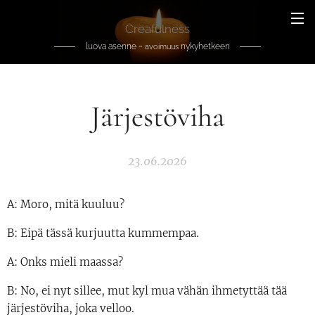
Creafulness
luova asenne ~
nykyhetkeen
avoimuus
Järjestöviha
23.06.2026
A: Moro, mitä kuuluu?
B: Eipä tässä kurjuutta kummempaa.
A: Onks mieli maassa?
B: No, ei nyt sillee, mut kyl mua vähän ihmetyttää tää
järjestöviha, joka velloo.