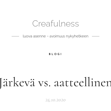
Creafulness
luova asenne ~
nykyhetkeen
avoimuus
BLOGI
Järkevä vs. aatteelline
24.10.2020