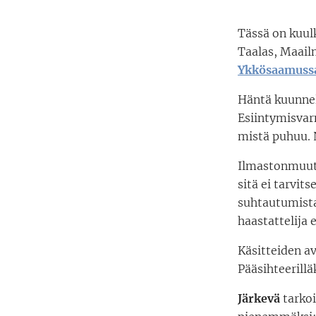
Tässä on kuul
Taalas, Maail
Ykkösaamuss
Häntä kuunnel
Esiintymisvarm
mistä puhuu. 
Ilmastonmuut
sitä ei tarvi
suhtautumista.
haastattelija 
Käsitteiden av
Pääsihteerillä
Järkevä
tarkoi