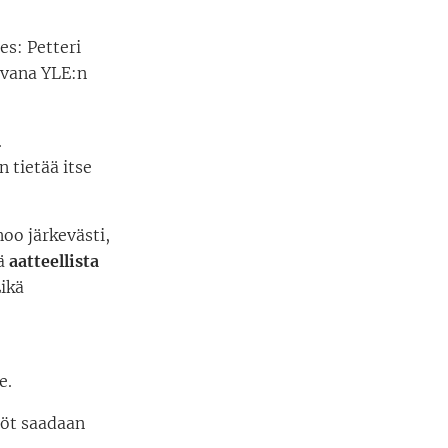
es: Petteri
avana YLE:n
.
n tietää itse
noo järkevästi,
ää
aatteellista
Eikä
e.
töt saadaan