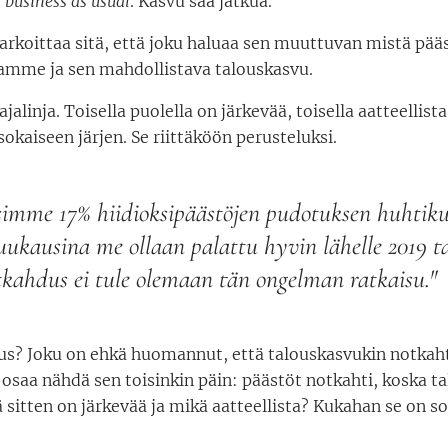
:
b
usiness as usual
. Kasvu saa jatkua.
arkoittaa sitä, että joku haluaa sen muuttuvan mistä pää
amme ja sen mahdollistava talouskasvu.
ajalinja. Toisella puolella on järkevää, toisella aatteellista
okaiseen järjen. Se riittäköön perusteluksi.
imme 17% hiidioksipäästöjen pudotuksen huhtik
uukausina me ollaan palattu hyvin lähelle 2019 ta
tkahdus ei tule olemaan tän ongelman ratkaisu."
us? Joku on ehkä huomannut, että talouskasvukin notkaht
 osaa nähdä sen toisinkin päin: päästöt notkahti, koska t
 sitten on järkevää ja mikä aatteellista? Kukahan se on s