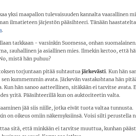
kaa yksi maapallon tulevaisuuden kannalta vaarallinen mi
man ilmatieteen järjestön pääsihteeri. Tänään haastatelt
a
.
laan tarkkaan - varsinkin Suomessa, onhan suomalainen
a, rauhallinen ja asiallinen mies. Ilmekin kertoo, että hä
No, mistä hän puhuu?
oksen torjuntaan pitää suhtautua
järkevästi
. Kun hän sa
tse sen kummemmin avata. Järkevän vastakohtana hän pit
 Kun hän sanoo aatteellinen, sitäkään ei tarvitse avata. 
edes yritä. Pääsihteerillä kun on auktoriteetin valta.
aaminen jää siis niille, jotka eivät tuota valtaa tunnusta.
kin on oikeus omiin näkemyksiinsä. Voisi silti perustella n
ttaa sitä, että minkään ei tarvitse muuttua, kunhan pääs