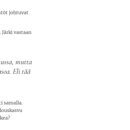
stöt johtuvat
. Järki vastaan
uussa, mutta
soa. Eli tää
i samalla.
alouskasvu
okea?