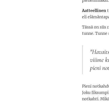
pienemmäksi
Aatteellinen
t
eli elämäntap
Tässä on siis r
tunne. Tunne s
"
Havaits
viiime k
pieni no
Pieni notkahd
Joku fiksumpi
notkahti. Mikä