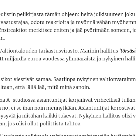
listin pelikirjasta tämän ohjeen: heitä julkisuuteen joku 
 vastustajaa, odota reaktioita ja myönnä vähän myöhemmin
Ensireaktiot merkitsee eniten ja jää pyörimään someen, jo
n.
 Valtiontalouden tarkastusvirasto. Marinin hallitus
'törsäs
 11 miljardia euroa vuodessa ylimääräistä ja nykyinen hall
tsikot viestivät samaa. Saatiinpa nykyinen valtionvarainm
an, että lällällää, mitä minä sanoin.
a A-studiossa asiantuntijat korjailivat virheellisiä tulki
 no, ei se ihan noin mennytkään. Asiantuntijat korostivat,
syviä ja niitähän kaikki tukevat. Nykyinen hallitus olisi v
 jos olisi ollut poliittista tahtoa.