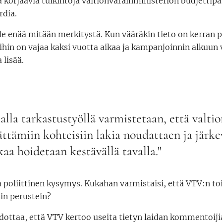
 korjaavia tulkintoja valtionvarainministeriön budjettipää
rdia.
ole enää mitään merkitystä. Kun vääräkin tieto on kerran p
leihin on vajaa kaksi vuotta aikaa ja kampanjoinnin alkuu
 lisää.
la tarkastustyöllä varmistetaan, että valtio
tämiin kohteisiin lakia noudattaen ja järkev
kaa hoidetaan kestävällä tavalla."
 poliittinen kysymys. Kukahan varmistaisi, että VTV:n toi
isin perustein?
dottaa, että VTV kertoo useita tietyn laidan kommentoiji