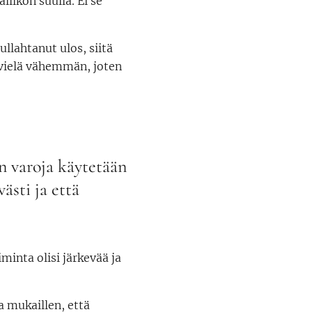
llikön suulla. Ei se
ullahtanut ulos, siitä
n vielä vähemmän, joten
n varoja käytetään
ästi ja että
minta olisi järkevää ja
a mukaillen, että