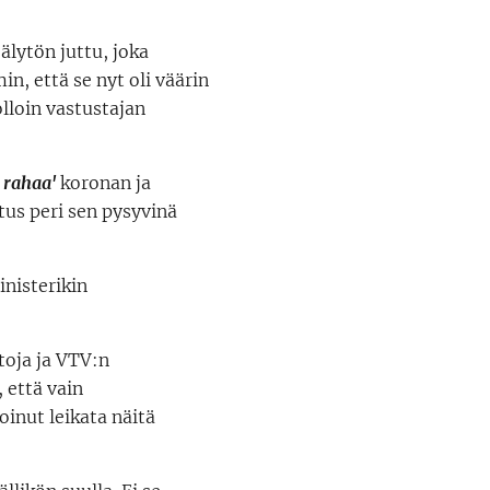
älytön juttu, joka
, että se nyt oli väärin
lloin vastustajan
i rahaa'
koronan ja
itus peri sen pysyvinä
inisterikin
ntoja ja VTV:n
 että vain
oinut leikata näitä