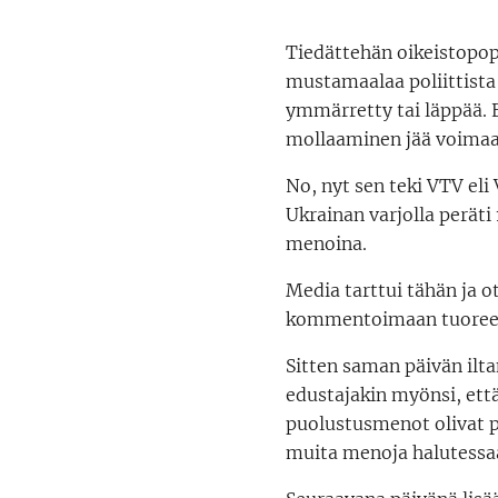
Tiedättehän oikeistopopu
mustamaalaa poliittista
ymmärretty tai läppää. 
mollaaminen jää voimaa
No, nyt sen teki VTV eli
Ukrainan varjolla peräti
menoina.
Media tarttui tähän ja o
kommentoimaan tuoreelta
Sitten saman päivän iltan
edustajakin myönsi, että
puolustusmenot olivat py
muita menoja halutessaan,