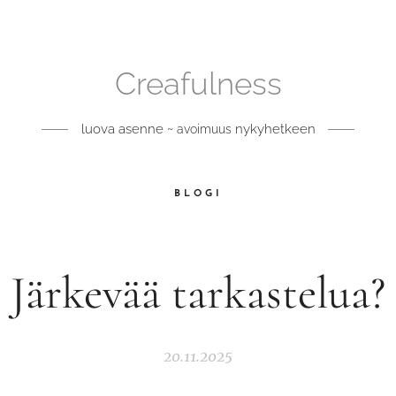
Creafulness
luova asenne ~
nykyhetkeen
avoimuus
BLOGI
Järkevää tarkastelua?
20.11.2025