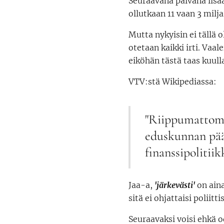
Seuraavana päivänä lisää
ollutkaan 11 vaan 3 milja
Mutta nykyisin ei tällä 
otetaan kaikki irti. Vaa
eiköhän tästä taas kuulla
VTV:stä Wikipediassa:
"Riippumattomal
eduskunnan päät
finanssipolitiik
Jaa-a,
'järkevästi'
on aina
sitä ei ohjattaisi poliitt
Seuraavaksi voisi ehkä o