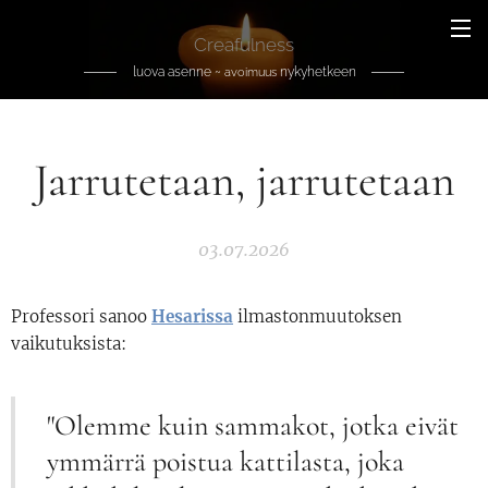
Creafulness
luova asenne ~
nykyhetkeen
avoimuus
Jarrutetaan, jarrutetaan
03.07.2026
P
rofessori sanoo
Hesarissa
ilmastonmuutoksen
vaikutuksista:
"Olemme kuin sammakot, jotka eivät
ymmärrä poistua kattilasta, joka