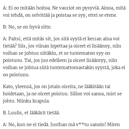
A: Ei oo mitään hoitoa. Ne vauriot on pysyviä. Ainoa, mitä
voi tehdä, on selvittää ja poistaa se syy, ettei se etene.
B: No, se on hyvä sitte.
A: Paitsi, että mitäs sit, jos sitä syytä ei kerran aina voi
tietää? Siis, jos viinan lopettaa ja oireet ei lisäänny, niin
voihan se johtuu siitäkin, et se tuntematon syy on
poistunu. Tai, jos juo edelleen ja oireet lisääntyy, niin
voihan se johtua siitä tuntemattomastakin syystä, joka ei
oo poistunu.
Kato, yleensä, jos on jotain oireita, ne lääkitään tai
hoidetaan, ja ne oireet poistuu. Sillon voi sanoa, mist se
johtu. Niinku krapula.
B. Luulis, et lääkärit tietää.
A: No, kun ne ei tiedä. Justhan mä v**tu sanoin! Miten