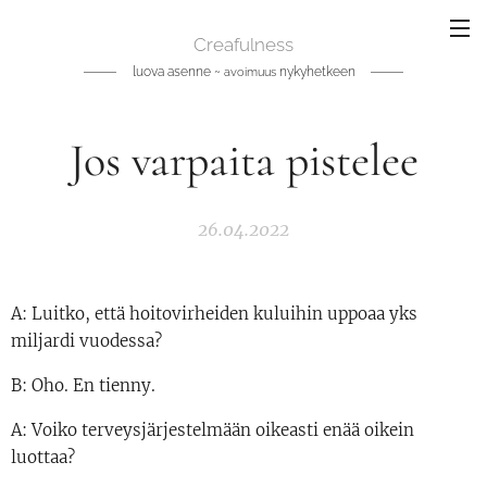
Creafulness
luova asenne ~
nykyhetkeen
avoimuus
Jos varpaita pistelee
26.04.2022
A: Luitko, että hoitovirheiden kuluihin uppoaa yks
miljardi vuodessa?
B: Oho. En tienny.
A: Voiko terveysjärjestelmään oikeasti enää oikein
luottaa?