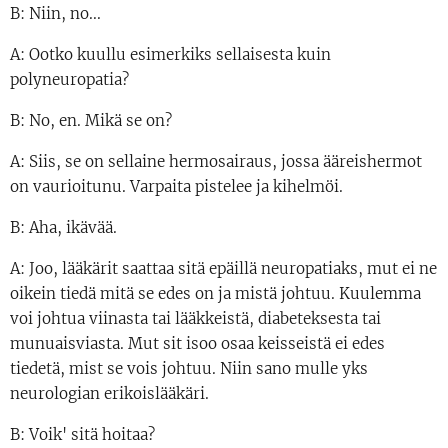
B: Niin, no...
A: Ootko kuullu esimerkiks sellaisesta kuin
polyneuropatia?
B: No, en. Mikä se on?
A: Siis, se on sellaine hermosairaus, jossa ääreishermot
on vaurioitunu. Varpaita pistelee ja kihelmöi.
B: Aha, ikävää.
A: Joo, lääkärit saattaa sitä epäillä neuropatiaks, mut ei ne
oikein tiedä mitä se edes on ja mistä johtuu. Kuulemma
voi johtua viinasta tai lääkkeistä, diabeteksesta tai
munuaisviasta. Mut sit isoo osaa keisseistä ei edes
tiedetä, mist se vois johtuu. Niin sano mulle yks
neurologian erikoislääkäri.
B: Voik' sitä hoitaa?