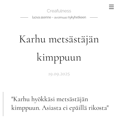
Creafulness
luova asenne ~
nykyhetkeen
avoimuus
Karhu metsästäjän
kimppuun
19.09.2025
"Karhu hyökkäsi metsästäjän
kimppuun. Asiasta ei epäillä rikosta"