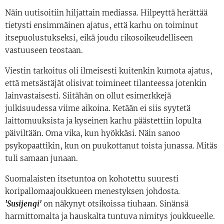
Näin uutisoitiin hiljattain mediassa. Hilpeyttä herättää
tietysti ensimmäinen ajatus, että karhu on toiminut
itsepuolustukseksi, eikä joudu rikosoikeudelliseen
vastuuseen teostaan.
Viestin tarkoitus oli ilmeisesti kuitenkin kumota ajatus,
että metsästäjät olisivat toimineet tilanteessa jotenkin
lainvastaisesti. Siitähän on ollut esimerkkejä
julkisuudessa viime aikoina. Ketään ei siis syytetä
laittomuuksista ja kyseinen karhu päästettiin lopulta
päiviltään. Oma vika, kun hyökkäsi. Näin sanoo
psykopaattikin, kun on puukottanut toista junassa. Mitäs
tuli samaan junaan.
Suomalaisten itsetuntoa on kohotettu suuresti
koripallomaajoukkueen menestyksen johdosta.
'Susijengi'
on näkynyt otsikoissa tiuhaan. Sinänsä
harmittomalta ja hauskalta tuntuva nimitys joukkueelle.