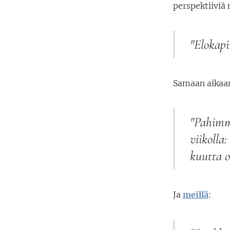
perspektiiviä
"Elokapi
Samaan aika
"Pahimmi
viikolla
kuutta o
Ja
meillä
: