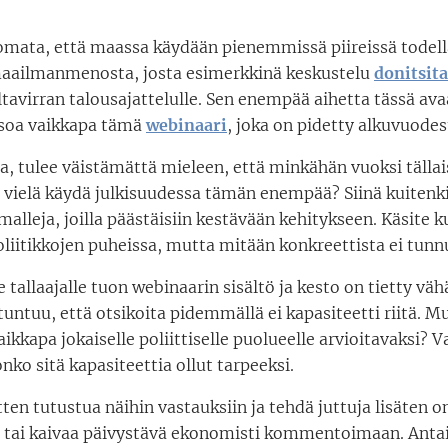
omata, että maassa käydään pienemmissä piireissä todell
aailmanmenosta, josta esimerkkinä keskustelu
donitsit
ltavirran talousajattelulle. Sen enempää aihetta tässä av
tsoa vaikkapa tämä
webinaari
, joka on pidetty alkuvuodes
a, tulee väistämättä mieleen, että minkähän vuoksi tällai
i vielä käydä julkisuudessa tämän enempää? Siinä kuitenk
malleja, joilla päästäisiin kestävään kehitykseen. Käsite k
oliitikkojen puheissa, mutta mitään konkreettista ei tunn
e tallaajalle tuon webinaarin sisältö ja kesto on tietty väh
tuntuu, että otsikoita pidemmällä ei kapasiteetti riitä. Mu
vaikkapa jokaiselle poliittiselle puolueelle arvioitavaksi? 
onko sitä kapasiteettia ollut tarpeeksi.
tten tutustua näihin vastauksiin ja tehdä juttuja lisäten 
tai kaivaa päivystävä ekonomisti kommentoimaan. Antai