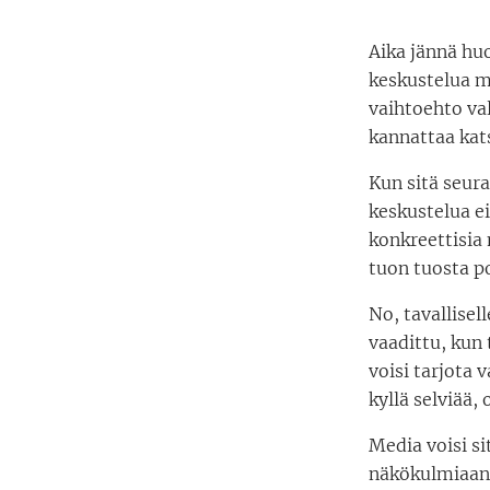
Aika jännä hu
keskustelua m
vaihtoehto va
kannattaa ka
Kun sitä seura
keskustelua e
konkreettisia 
tuon tuosta p
No, tavallisell
vaadittu, kun 
voisi tarjota 
kyllä selviää, 
Media voisi si
näkökulmiaan 