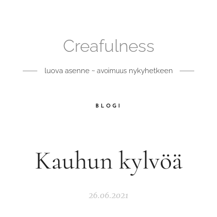
Creafulness
luova asenne ~
nykyhetkeen
avoimuus
BLOGI
Kauhun kylvöä
26.06.2021