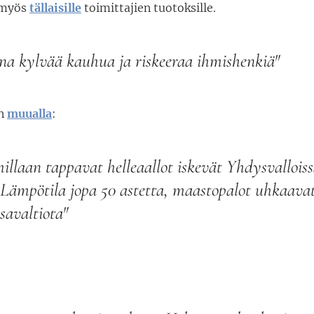
 myös
tällaisille
toimittajien tuotoksille.
na kylvää kauhua ja riskeeraa ihmishenkiä"
an
muualla
:
llaan tappavat helleaallot iskevät Yhdysvalloissa
: Lämpötila jopa 50 astetta, maastopalot uhkaava
savaltiota"