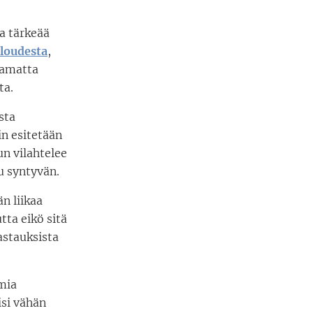
a tärkeää
aloudesta
,
aamatta
ta.
sta
in esitetään
un vilahtelee
u syntyvän.
än liikaa
tta eikö sitä
Vastauksista
omia
si vähän