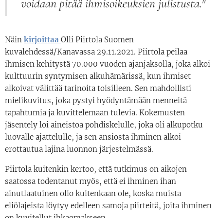
voidaan pitää ihmisoikeuksien julistusta."
Näin
kirjoittaa
Olli Piirtola Suomen
kuvalehdessä/Kanavassa 29.11.2021. Piirtola peilaa
ihmisen kehitystä 70.000 vuoden ajanjaksolla, joka alkoi
kulttuurin syntymisen alkuhämärissä, kun ihmiset
alkoivat välittää tarinoita toisilleen. Sen mahdollisti
mielikuvitus, joka pystyi hyödyntämään menneitä
tapahtumia ja kuvittelemaan tulevia. Kokemusten
jäsentely loi aineistoa pohdiskelulle, joka oli alkupotku
luovalle ajattelulle, ja sen ansiosta ihminen alkoi
erottautua lajina luonnon järjestelmässä.
Piirtola kuitenkin kertoo, että tutkimus on aikojen
saatossa todentanut myös, että ei ihminen ihan
ainutlaatuinen olio kuitenkaan ole, koska muista
eliölajeista löytyy edelleen samoja piirteitä, joita ihminen
on kuvitellut ihkaomakseen.