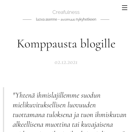
Creafulness
luova asenne ~
nykyhetkeen
avoimuus
Komppausta blogille
02.12.2021
"Yhtenä ihmislajillemme suodun
mielikuvituksellisen luovuuden
tuottamana tuloksena ja tuon ihmiskuvan
alkeellisena muottina tai kuvajaisena