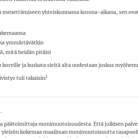
n menettämiseen yhteiskunnassa korona-aikana, sen ovat
lukemaansa
ikka ymmärtävätkin
tä, mitä heidän pitäisi
o korville ja kurkata sieltä alta uudestaan joskus myöhe
vistys tuli takaisin?
.
a päätoimittaja monimuotoisuudesta. Että julkisen palv
s yleisön kokemaa maailman monimuotoisuutta tasapuolise