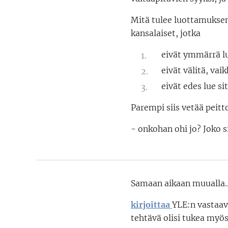
Mitä tulee luottamukse
kansalaiset, jotka
eivät ymmärrä 
eivät välitä, va
eivät edes lue si
Parempi siis vetää peitt
- onkohan ohi jo? Joko si
Samaan aikaan muualla..
kirjoittaa
YLE:n vastaav
tehtävä olisi tukea myö