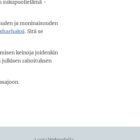
n sukupuolielämä -
suuden ja moninaisuuden
usharhaksi
. Sitä se
amisen keinoja joidenkin
 julkisen rahoituksen
asajoon.
Luotu
Webnodella