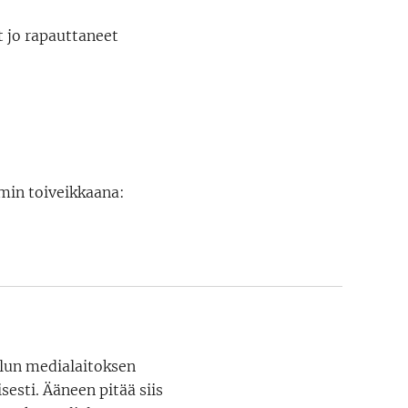
 jo rapauttaneet
mmin toiveikkaana:
elun medialaitoksen
sti. Ääneen pitää siis