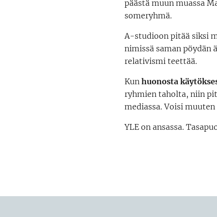
päästä muun muassa Maa
someryhmä.
A-studioon pitää siksi 
nimissä saman pöydän ää
relativismi teettää.
Kun
huonosta käytökse
ryhmien taholta, niin pi
mediassa. Voisi muuten 
YLE on ansassa. Tasapuo