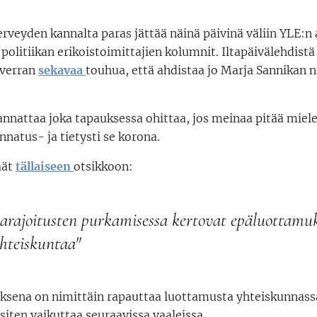
rveyden kannalta paras jättää näinä päivinä väliin YLE:n
 politiikan erikoistoimittajien kolumnit. Iltapäivälehdistä
 verran
sekavaa
touhua, että ahdistaa jo Marja Sannikan
nnattaa joka tapauksessa ohittaa, jos meinaa pitää miele
natus- ja tietysti se korona.
äät
tällaiseen
otsikkoon:
a­rajoitusten purkamisessa kertovat epäluottamuk
hteis­kuntaa"
ksena on nimittäin rapauttaa luottamusta yhteiskunnassa.
 siten vaikuttaa seuraavissa vaaleissa.