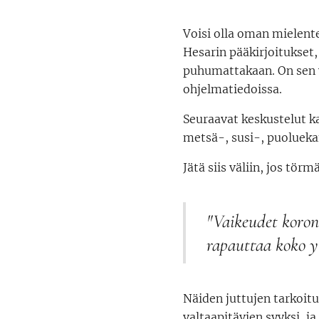
Voisi olla oman mielente
Hesarin pääkirjoitukset,
puhumattakaan. On sen
ohjelmatiedoissa.
Seuraavat keskustelut ka
metsä-, susi-, puoluekan
Jätä siis väliin, jos törm
"Vaikeudet koron
rapauttaa koko y
Näiden juttujen tarkoitu
valtaapitävien syyksi, ja