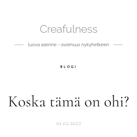
Creafulness
luova asenne ~
nykyhetkeen
avoimuus
BLOGI
Koska tämä on ohi?
01.02.2022