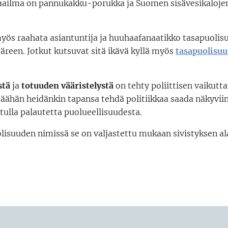
ilma on pannukakku-porukka ja Suomen sisävesikaloje
myös raahata asiantuntija ja huuhaafanaatikko tasapuoli
reen. Jotkut kutsuvat sitä ikävä kyllä myös
tasapuolisu
stä
ja
totuuden vääristelystä
on tehty poliittisen vaikutt
täähän heidänkin tapansa tehdä politiikkaa saada näkyviin
tulla palautetta puolueellisuudesta.
lisuuden nimissä se on valjastettu mukaan sivistyksen al