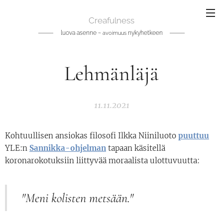
Creafulness
luova asenne ~
nykyhetkeen
avoimuus
Lehmänläjä
11.11.2021
Kohtuullisen ansiokas filosofi Ilkka Niiniluoto
puuttuu
YLE:n
Sannikka-ohjelma
n
tapaan käsitellä
koronarokotuksiin liittyvää moraalista ulottuvuutta:
"Meni kolisten metsään."