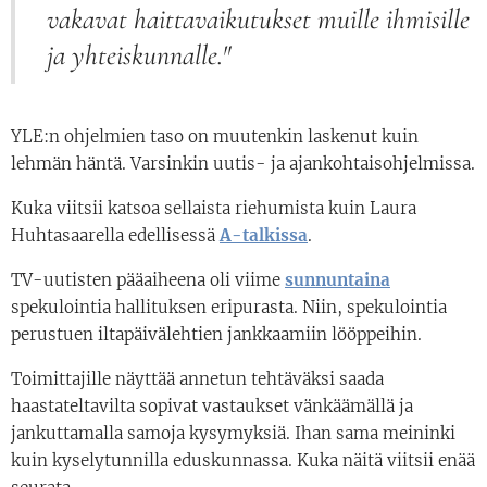
vakavat haittavaikutukset muille ihmisille
ja yhteiskunnalle."
YLE:n ohjelmien taso on muutenkin laskenut kuin
lehmän häntä. Varsinkin uutis- ja ajankohtaisohjelmissa.
Kuka viitsii katsoa sellaista riehumista kuin Laura
Huhtasaarella edellisessä
A-talkissa
.
TV-uutisten pääaiheena oli viime
sunnuntaina
spekulointia hallituksen eripurasta. Niin, spekulointia
perustuen iltapäivälehtien jankkaamiin lööppeihin.
Toimittajille näyttää annetun tehtäväksi saada
haastateltavilta sopivat vastaukset vänkäämällä ja
jankuttamalla samoja kysymyksiä. Ihan sama meininki
kuin kyselytunnilla eduskunnassa. Kuka näitä viitsii enää