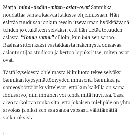
Marja
'
minä-tiedän-miten-asiat-ovat'
Sannikka
noudattaa samaa kaavaa kaikissa ohjelmissaan. Hän
esittää ruudussa jonkun teesin itsevarman hyökkäävänä
tehden jo etukäteen selväksi, että hän tietää totuuden
asiasta.
"Totuus sattuu"
silloin, kun
hän
sen sanoo.
Raahaa sitten kaksi vastakkaista näkemystä omaavaa
asiantuntijaa studioon ja kertoo lopuksi itse, miten asiat
ovat.
Tästä kyseisestä ohjelmasta Niiniluoto tekee selväksi
Sannikan kypsymättömyyden ihmisenä. Sannikka ja
someöyhöttäjät kuvittelevat, että kun kaikilla on sama
ihmisarvo, niin ihminen voi tehdä mitä huvittaa. Tasa-
arvo tarkoittaa muka sitä, että jokaisen mielipide on yhtä
arvokas ja siksi sen saa sanoa vapaasti välittämättä
vaikutuksista.