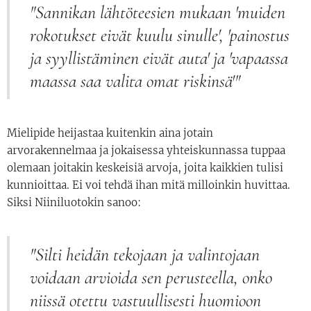
"Sannikan lähtöteesien mukaan 'muiden
rokotukset eivät kuulu sinulle', 'painostus
ja syyllistäminen eivät auta' ja 'vapaassa
maassa saa valita omat riskinsä'"
Mielipide heijastaa kuitenkin aina jotain
arvorakennelmaa ja jokaisessa yhteiskunnassa tuppaa
olemaan joitakin keskeisiä arvoja, joita kaikkien tulisi
kunnioittaa. Ei voi tehdä ihan mitä milloinkin huvittaa.
Siksi Niiniluotokin sanoo:
"Silti heidän tekojaan ja valintojaan
voidaan arvioida sen perusteella, onko
niissä otettu vastuullisesti huomioon