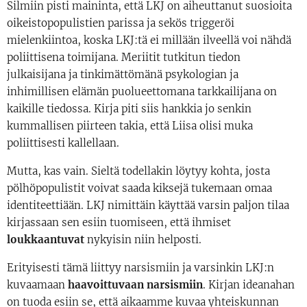
Silmiin pisti maininta, että LKJ on aiheuttanut suosioita
oikeistopopulistien parissa ja sekös triggeröi
mielenkiintoa, koska LKJ:tä ei millään ilveellä voi nähdä
poliittisena toimijana. Meriitit tutkitun tiedon
julkaisijana ja tinkimättömänä psykologian ja
inhimillisen elämän puolueettomana tarkkailijana on
kaikille tiedossa. Kirja piti siis hankkia jo senkin
kummallisen piirteen takia, että Liisa olisi muka
poliittisesti kallellaan.
Mutta, kas vain. Sieltä todellakin löytyy kohta, josta
pölhöpopulistit voivat saada kiksejä tukemaan omaa
identiteettiään. LKJ nimittäin käyttää varsin paljon tilaa
kirjassaan sen esiin tuomiseen, että ihmiset
loukkaantuvat
nykyisin niin helposti.
Erityisesti tämä liittyy narsismiin ja varsinkin LKJ:n
kuvaamaan
haavoittuvaan narsismiin
. Kirjan ideanahan
on tuoda esiin se, että aikaamme kuvaa yhteiskunnan