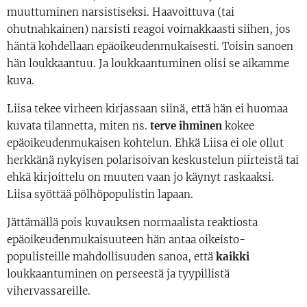
muuttuminen narsistiseksi. Haavoittuva (tai
ohutnahkainen) narsisti reagoi voimakkaasti siihen, jos
häntä kohdellaan epäoikeudenmukaisesti. Toisin sanoen
hän loukkaantuu. Ja loukkaantuminen olisi se aikamme
kuva.
Liisa tekee virheen kirjassaan siinä, että hän ei huomaa
kuvata tilannetta, miten ns.
terve ihminen
kokee
epäoikeudenmukaisen kohtelun. Ehkä Liisa ei ole ollut
herkkänä nykyisen polarisoivan keskustelun piirteistä tai
ehkä kirjoittelu on muuten vaan jo käynyt raskaaksi.
Liisa syöttää pölhöpopulistin lapaan.
Jättämällä pois kuvauksen normaalista reaktiosta
epäoikeudenmukaisuuteen hän antaa oikeisto-
populisteille mahdollisuuden sanoa, että
kaikki
loukkaantuminen on perseestä ja tyypillistä
vihervassareille.