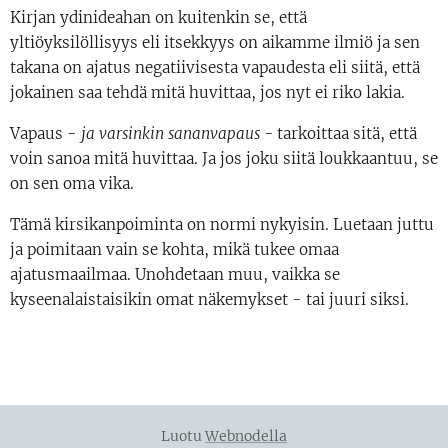
Kirjan ydinideahan on kuitenkin se, että
yltiöyksilöllisyys eli itsekkyys on aikamme ilmiö ja sen
takana on ajatus negatiivisesta vapaudesta eli siitä, että
jokainen saa tehdä mitä huvittaa, jos nyt ei riko lakia.
Vapaus -
ja varsinkin sananvapaus -
tarkoittaa sitä, että
voin sanoa mitä huvittaa. Ja jos joku siitä loukkaantuu, se
on sen oma vika.
Tämä kirsikanpoiminta on normi nykyisin. Luetaan juttu
ja poimitaan vain se kohta, mikä tukee omaa
ajatusmaailmaa. Unohdetaan muu, vaikka se
kyseenalaistaisikin omat näkemykset - tai juuri siksi.
Luotu
Webnodella