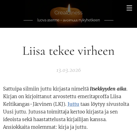
Creafulness
luova asenne ~
nykyhetkeen
avoimuus
Liisa tekee virheen
13.03.2026
Sattuipa silmiin juttu kirjasta nimeltä
Itsekkyyden aika
.
Kirjan on kirjoittanut arvostettu emeritaproffa Liisa
Keltikangas-Järvinen (LKJ).
Juttu
taas löytyy sivustolta
Uusi juttu. Jutussa toimittaja kertoo kirjasta ja sen
ideoista sekä haastattelusta kirjailijan kanssa.
Ansiokkaita molemmat: kirja ja juttu.