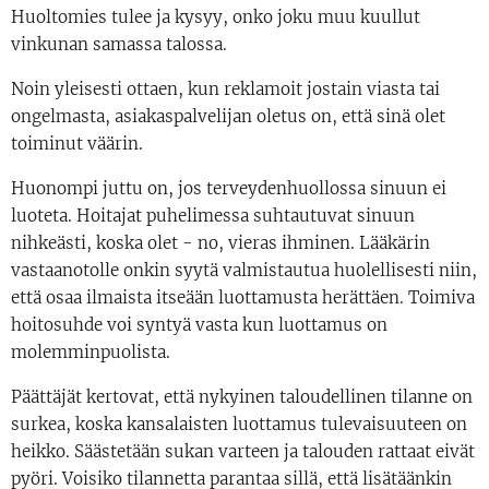
Huoltomies tulee ja kysyy, onko joku muu kuullut
vinkunan samassa talossa.
Noin yleisesti ottaen, kun reklamoit jostain viasta tai
ongelmasta, asiakaspalvelijan oletus on, että sinä olet
toiminut väärin.
Huonompi juttu on, jos terveydenhuollossa sinuun ei
luoteta. Hoitajat puhelimessa suhtautuvat sinuun
nihkeästi, koska olet - no, vieras ihminen. Lääkärin
vastaanotolle onkin syytä valmistautua huolellisesti niin,
että osaa ilmaista itseään luottamusta herättäen. Toimiva
hoitosuhde voi syntyä vasta kun luottamus on
molemminpuolista.
Päättäjät kertovat, että nykyinen taloudellinen tilanne on
surkea, koska kansalaisten luottamus tulevaisuuteen on
heikko. Säästetään sukan varteen ja talouden rattaat eivät
pyöri. Voisiko tilannetta parantaa sillä, että lisätäänkin