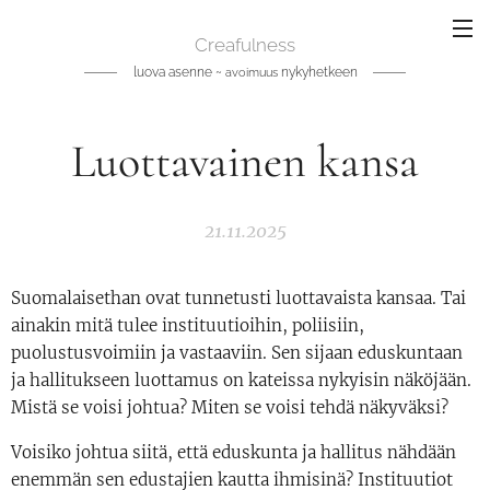
Creafulness
luova asenne ~
nykyhetkeen
avoimuus
Luottavainen kansa
21.11.2025
Suomalaisethan ovat tunnetusti luottavaista kansaa. Tai
ainakin mitä tulee instituutioihin, poliisiin,
puolustusvoimiin ja vastaaviin. Sen sijaan eduskuntaan
ja hallitukseen luottamus on kateissa nykyisin näköjään.
Mistä se voisi johtua? Miten se voisi tehdä näkyväksi?
Voisiko johtua siitä, että eduskunta ja hallitus nähdään
enemmän sen edustajien kautta ihmisinä? Instituutiot