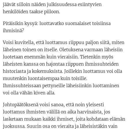
jäävät silloin näiden julkisuudessa esiintyvien
henkilöiden taakse piiloon.
Pitäisikin kysyä: luottavatko suomalaiset toisiinsa
ihmisinä?
Voisi kuvitella, että luottamus riippuu paljon siitä, miten
läheinen toinen on itselle. Oletuksena varmaan läheisiin
luotetaan enemmän kuin vieraisiin. Tietenkin myös
läheisten kanssa on hajontaa riippuen ihmissuhteiden
historiasta ja kokemuksista. Joillekin luottamus voi olla
muutenkin luontaisempaa kuin toisille.
Ihmissuhteissaan pettyneille läheisiinkin luottaminen
voi olla vähän kiven alla.
Johtopäätöksenä voisi sanoa, että noin yleisesti
luottamus ihmisten välillä on aika harvinaista, jos
lasketaan mukaan kaikki ihmiset, joita kohdataan elämän
juoksussa. Suurin osa on vieraita ja läheisistäkin vain