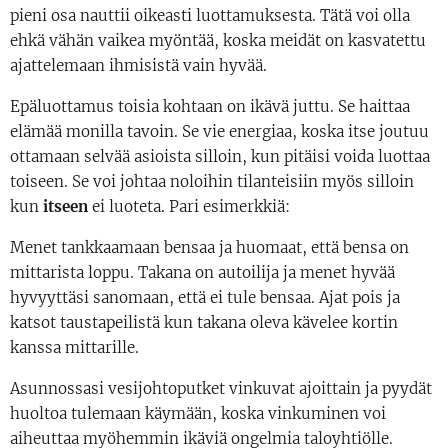
pieni osa nauttii oikeasti luottamuksesta. Tätä voi olla
ehkä vähän vaikea myöntää, koska meidät on kasvatettu
ajattelemaan ihmisistä vain hyvää.
Epäluottamus toisia kohtaan on ikävä juttu. Se haittaa
elämää monilla tavoin. Se vie energiaa, koska itse joutuu
ottamaan selvää asioista silloin, kun pitäisi voida luottaa
toiseen. Se voi johtaa noloihin tilanteisiin myös silloin
kun
itseen
ei luoteta. Pari esimerkkiä:
Menet tankkaamaan bensaa ja huomaat, että bensa on
mittarista loppu. Takana on autoilija ja menet hyvää
hyvyyttäsi sanomaan, että ei tule bensaa. Ajat pois ja
katsot taustapeilistä kun takana oleva kävelee kortin
kanssa mittarille.
Asunnossasi vesijohtoputket vinkuvat ajoittain ja pyydät
huoltoa tulemaan käymään, koska vinkuminen voi
aiheuttaa myöhemmin ikäviä ongelmia taloyhtiölle.