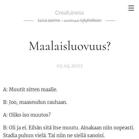
Creafulness
luova asenne ~
nykyhetkeen
avoimuus
Maalaisluovuus?
03.04.2022
A: Muutit sitten maalle.
B: Joo, maaseudun rauhaan.
A: Oliko iso muutos?
B: Oli ja ei. Eihän sitä itse muutu. Ainakaan niin nopeasti.
Stadia puhun vielä. Tai niin ne siellä sanoisi.