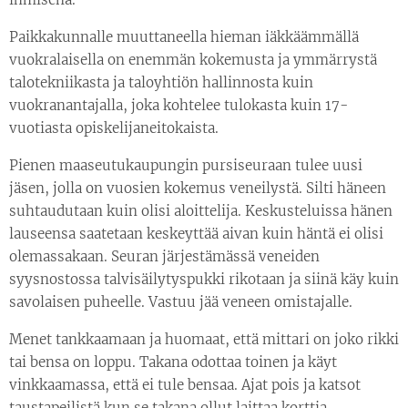
Paikkakunnalle muuttaneella hieman iäkkäämmällä
vuokralaisella on enemmän kokemusta ja ymmärrystä
talotekniikasta ja taloyhtiön hallinnosta kuin
vuokranantajalla, joka kohtelee tulokasta kuin 17-
vuotiasta opiskelijaneitokaista.
Pienen maaseutukaupungin pursiseuraan tulee uusi
jäsen, jolla on vuosien kokemus veneilystä. Silti häneen
suhtaudutaan kuin olisi aloittelija. Keskusteluissa hänen
lauseensa saatetaan keskeyttää aivan kuin häntä ei olisi
olemassakaan. Seuran järjestämässä veneiden
syysnostossa talvisäilytyspukki rikotaan ja siinä käy kuin
savolaisen puheelle. Vastuu jää veneen omistajalle.
Menet tankkaamaan ja huomaat, että mittari on joko rikki
tai bensa on loppu. Takana odottaa toinen ja käyt
vinkkaamassa, että ei tule bensaa. Ajat pois ja katsot
taustapeilistä kun se takana ollut laittaa korttia