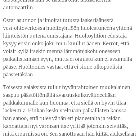
automaattiin.
Ostat asunnon ja ilmoitat tutusta laakeriäänestä
vesijohtoverkossa huoltoyhtiöön huolestuneena yhtenä
kiinteistön uutena omistajana. Huoltoyhtiön edustaja
kysyy ensin onko joku muu kuullut äänen. Kerrot, että
voisit kyllä itsekin mennä lämmönjakohuoneeseen
paikallistamaan syyn, mutta ei onnistu kun ei avaimella
pääse. Huoltomies vastaa, että ei sinne ulkopuolisia
päästetäkään.
Toisesta galaksista tullut hyväntahtoinen muukalainen
saapuu päästöttömällä avaruuskulkuvälineellään
paikkakunnalle kun huomaa, että siellä on hyvin tilaa
laskeutua. Hiukan keskusteltuaan paikallisten kanssa
hän sanoo, että tulee vähän eri planeetalta ja teidän
kannattaisi nyt varmaan itse yrittää jotenkin selvittää,
mitä eroa niissä on. Sen sanottuaan hän kiitää aluksellaan