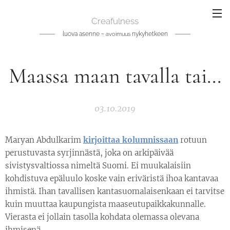
Creafulness
luova asenne ~
nykyhetkeen
avoimuus
Maassa maan tavalla tai...
03.10.2019
Maryan Abdulkarim
kirjoittaa kolumnissaan
rotuun
perustuvasta syrjinnästä, joka on arkipäivää
sivistysvaltiossa nimeltä Suomi. Ei muukalaisiin
kohdistuva epäluulo koske vain eriväristä ihoa kantavaa
ihmistä. Ihan tavallisen kantasuomalaisenkaan ei tarvitse
kuin muuttaa kaupungista maaseutupaikkakunnalle.
Vierasta ei jollain tasolla kohdata olemassa olevana
ihmisenä.