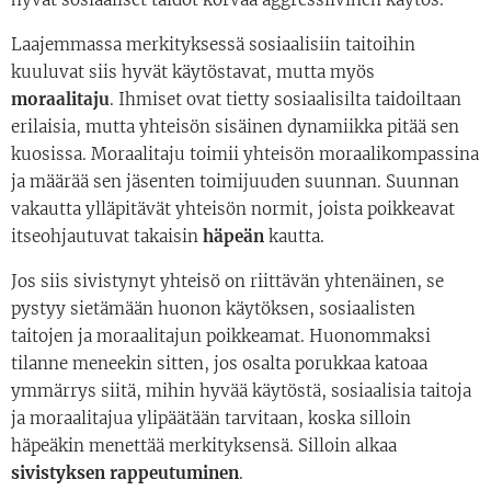
Laajemmassa merkityksessä sosiaalisiin taitoihin
kuuluvat siis hyvät käytöstavat, mutta myös
moraalitaju
. Ihmiset ovat tietty sosiaalisilta taidoiltaan
erilaisia, mutta yhteisön sisäinen dynamiikka pitää sen
kuosissa. Moraalitaju toimii yhteisön moraalikompassina
ja määrää sen jäsenten toimijuuden suunnan. Suunnan
vakautta ylläpitävät yhteisön normit, joista poikkeavat
itseohjautuvat takaisin
häpeän
kautta.
Jos siis sivistynyt yhteisö on riittävän yhtenäinen, se
pystyy sietämään huonon käytöksen, sosiaalisten
taitojen ja moraalitajun poikkeamat. Huonommaksi
tilanne meneekin sitten, jos osalta porukkaa katoaa
ymmärrys siitä, mihin hyvää käytöstä, sosiaalisia taitoja
ja moraalitajua ylipäätään tarvitaan, koska silloin
häpeäkin menettää merkityksensä. Silloin alkaa
sivistyksen rappeutuminen
.