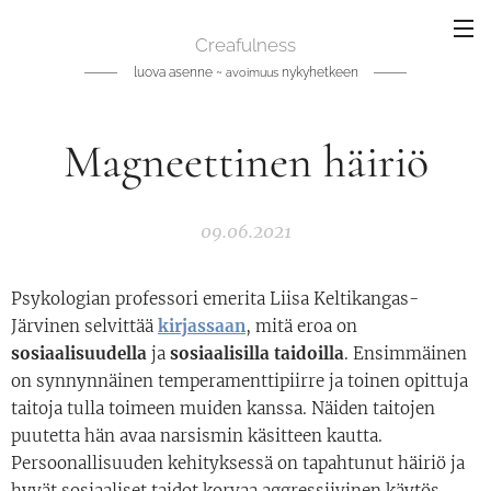
Creafulness
luova asenne ~
nykyhetkeen
avoimuus
Magneettinen häiriö
09.06.2021
Psykologian professori emerita Liisa Keltikangas-
Järvinen selvittää
kirjassaan
, mitä eroa on
so
s
iaalisuudella
ja
sosiaalisilla taidoilla
. Ensimmäinen
on synnynnäinen temperamenttipiirre ja toinen opittuja
taitoja tulla toimeen muiden kanssa. Näiden taitojen
puutetta hän avaa narsismin käsitteen kautta.
Persoonallisuuden kehityksessä on tapahtunut häiriö ja
hyvät sosiaaliset taidot korvaa aggressiivinen käytös.