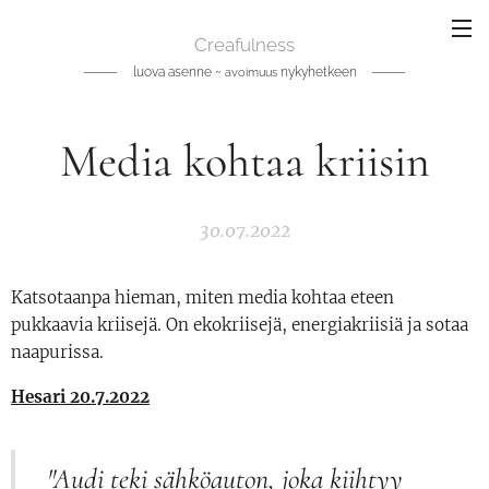
Creafulness
luova asenne ~
nykyhetkeen
avoimuus
Media kohtaa kriisin
30.07.2022
Katsotaanpa hieman, miten media kohtaa eteen
pukkaavia kriisejä. On ekokriisejä, energiakriisiä ja sotaa
naapurissa.
Hesari 20.7.2022
"Audi teki sähkö­auton, joka kiihtyy