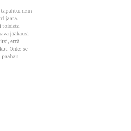
 tapahtui noin
i jäätä.
 toisista
aava jääkausi
tsi, että
kut. Onko se
n päähän