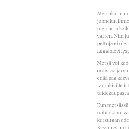
Metsäkato on 
jonnekin ihmee
metsästä kaikk
varten. Niin ju
peltoja ei ole
lannanlevitysp
Metsä voi kad
omistaa järvi
enää saa kasva
rantakiville 
taidekaupasta 
Kun metsässä 
mihinkään, vai
kutsutaan ede
Kysymys on sii