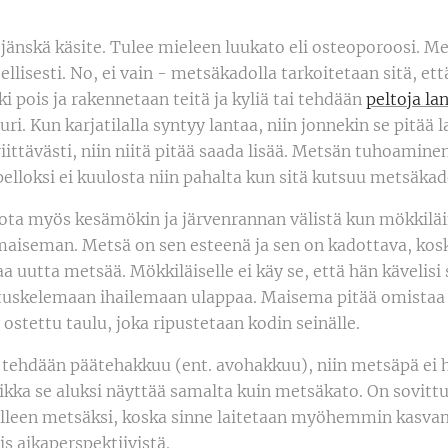
jänskä käsite. Tulee mieleen luukato eli osteoporoosi. M
llisesti. No, ei vain - metsäkadolla tarkoitetaan sitä, ett
i pois ja rakennetaan teitä ja kyliä tai tehdään
peltoja la
uri. Kun karjatilalla syntyy lantaa, niin jonnekin se pitää l
 riittävästi, niin niitä pitää saada lisää. Metsän tuhoamine
elloksi ei kuulosta niin pahalta kun sitä kutsuu metsäkad
ota myös kesämökin ja järvenrannan välistä kun mökkilä
maiseman. Metsä on sen esteenä ja sen on kadottava, kosk
a uutta metsää. Mökkiläiselle ei käy se, että hän kävelisi s
istuskelemaan ihailemaan ulappaa. Maisema pitää omistaa
ostettu taulu, joka ripustetaan kodin seinälle.
tehdään päätehakkuu (ent. avohakkuu), niin metsäpä ei 
kka se aluksi näyttää samalta kuin metsäkato. On sovittu,
lleen metsäksi, koska sinne laitetaan myöhemmin kasva
s aikaperspektiivistä.