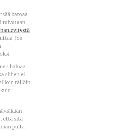
etsää katoaa
ä raivataan
nnanlevitystä
aittaa. Jos
n
oksi.
inen haluaa
a siihen ei
illoin tällöin
 kuin
häviäkään
 että sitä
maan puita.