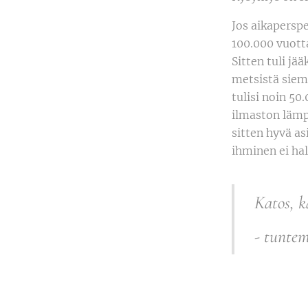
Jos aikapersp
100.000 vuott
Sitten tuli jä
metsistä siem
tulisi noin 50
ilmaston lä
sitten hyvä a
ihminen ei hal
Katos, k
- tunte