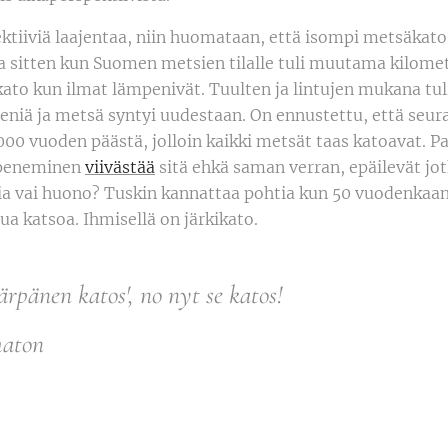
ektiiviä laajentaa, niin huomataan, että isompi metsäkato
a sitten kun Suomen metsien tilalle tuli muutama kilometr
äkato kun ilmat lämpenivät. Tuulten ja lintujen mukana tuli
eniä ja metsä syntyi uudestaan. On ennustettu, että seur
.000 vuoden päästä, jolloin kaikki metsät taas katoavat. Pai
mpeneminen
viivästää
sitä ehkä saman verran, epäilevät jot
sia vai huono? Tuskin kannattaa pohtia kun 50 vuodenkaa
ua katsoa. Ihmisellä on järkikato.
ärpänen katos', no nyt se katos!
maton