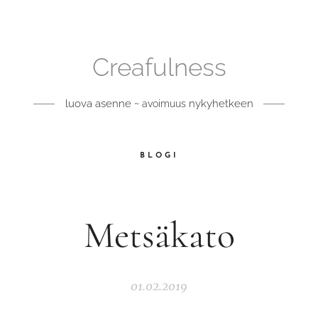
Creafulness
luova asenne ~
nykyhetkeen
avoimuus
BLOGI
Metsäkato
01.02.2019