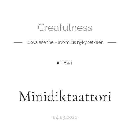
Creafulness
luova asenne ~
nykyhetkeen
avoimuus
BLOGI
Minidiktaattori
04.03.2020