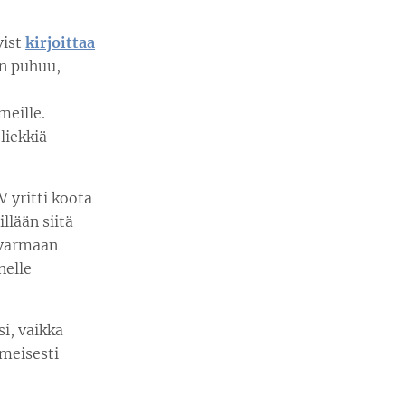
vist
kirjoittaa
än puhuu,
meille.
liekkiä
V yritti koota
illään siitä
t varmaan
nelle
si, vaikka
lmeisesti