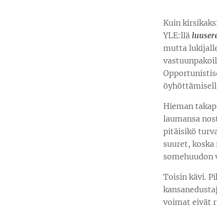
Kuin kirsikaks
YLE:llä
luuser
mutta lukijal
vastuunpakoil
Opportunistise
öyhöttämisell
Hieman takapak
laumansa nos
pitäisikö tur
suuret, koska 
somehuudon v
Toisin kävi. P
kansanedustaja
voimat eivät r