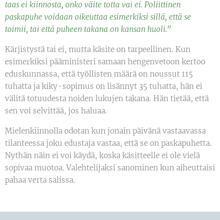
taas ei kiinnosta, onko väite totta vai ei. Poliittinen
paskapuhe voidaan oikeuttaa esimerkiksi sillä, että se
toimii, tai että puheen takana on kansan huoli."
Kärjistystä tai ei, mutta käsite on tarpeellinen. Kun
esimerkiksi pääministeri samaan hengenvetoon kertoo
eduskunnassa, että työllisten määrä on noussut 115
tuhatta ja kiky-sopimus on lisännyt 35 tuhatta, hän ei
välitä totuudesta noiden lukujen takana. Hän tietää, että
sen voi selvittää, jos haluaa.
Mielenkiinnolla odotan kun jonain päivänä vastaavassa
tilanteessa joku edustaja vastaa, että se on paskapuhetta.
Nythän näin ei voi käydä, koska käsitteelle ei ole vielä
sopivaa muotoa. Valehtelijaksi sanominen kun aiheuttaisi
pahaa verta salissa.