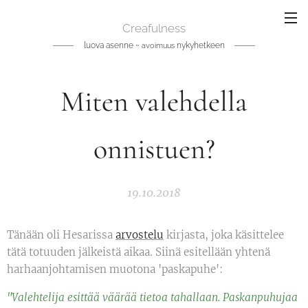
Creafulness
luova asenne ~
nykyhetkeen
avoimuus
Miten valehdella
onnistuen?
19.10.2018
Tänään oli Hesarissa
arvostelu
kirjasta, joka käsittelee
tätä totuuden jälkeistä aikaa. Siinä esitellään yhtenä
harhaanjohtamisen muotona 'paskapuhe':
"Valehtelija esittää väärää tietoa tahallaan. Paskanpuhujaa