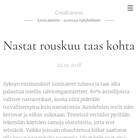
Creafulness
luova asenne ~
nykyhetkeen
avoimuus
Nastat rouskuu taas kohta
24.10.2018
Syksyn ensimmäiset lumisateet tulossa ja taas aika
palauttaa mieliin talvirengasmietteet. 80% autoilijoista
valitsee nastarenkaat, koska niitä pidetään
turvallisempina kuin nastattomia. Autolehtien testit näin
kertovat ja niihin uskotaan. Testeissä vertailut pyritään
tekemään käyttäen samoja olosuhteita, jotta erot
selviävät. Vaikka joissain olosuhteissa kitkat saattavat
olla jopa nastarenkaita parempia, jäiset kelit ovat aina