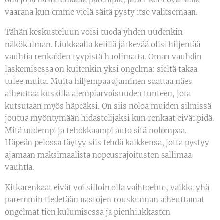
vaarana kun emme vielä säitä pysty itse valitsemaan.
Tähän keskusteluun voisi tuoda yhden uudenkin
näkökulman. Liukkaalla kelillä järkevää olisi hiljentää
vauhtia renkaiden tyypistä huolimatta. Oman vauhdin
laskemisessa on kuitenkin yksi ongelma: sieltä takaa
tulee muita. Muita hiljempaa ajaminen saattaa näes
aiheuttaa kuskilla alempiarvoisuuden tunteen, jota
kutsutaan myös häpeäksi. On siis noloa muiden silmissä
joutua myöntymään hidastelijaksi kun renkaat eivät pidä.
Mitä uudempi ja tehokkaampi auto sitä nolompaa.
Häpeän pelossa täytyy siis tehdä kaikkensa, jotta pystyy
ajamaan maksimaalista nopeusrajoitusten sallimaa
vauhtia.
Kitkarenkaat eivät voi silloin olla vaihtoehto, vaikka yhä
paremmin tiedetään nastojen rouskunnan aiheuttamat
ongelmat tien kulumisessa ja pienhiukkasten