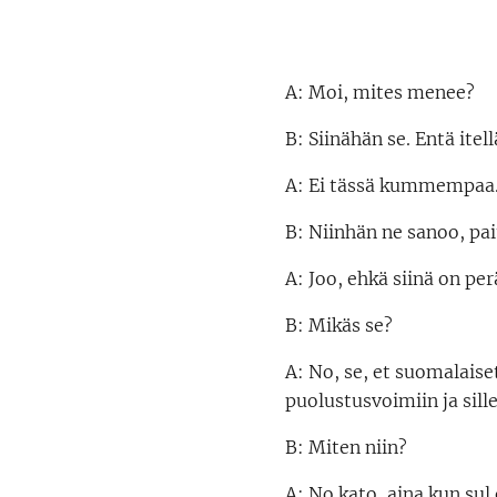
A: Moi, mites menee?
B: Siinähän se. Entä itell
A: Ei tässä kummempaa.
B: Niinhän ne sanoo, pait
A: Joo, ehkä siinä on per
B: Mikäs se?
A: No, se, et suomalaiset
puolustusvoimiin ja sille
B: Miten niin?
A: No kato, aina kun sul 