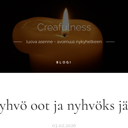
Creafulness
luova asenne ~
nykyhetkeen
avoimuus
BLOGI
yhvö oot ja nyhvöks jä
03.02.2026