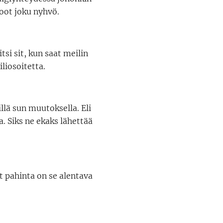
 oot joku nyhvö.
tsi sit, kun saat meilin
iliosoitetta.
illä sun muutoksella. Eli
a. Siks ne ekaks lähettää
ut pahinta on se alentava