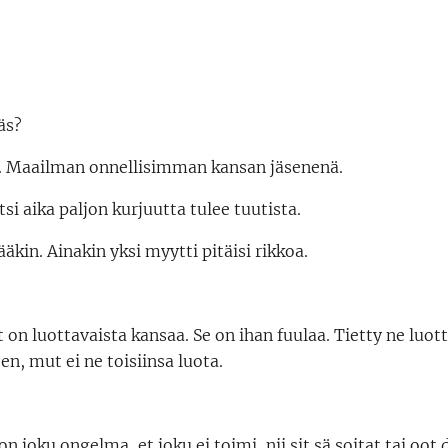
äs?
 Maailman onnellisimman kansan jäsenenä.
si aika paljon kurjuutta tulee tuutista.
ääkin. Ainakin yksi myytti pitäisi rikkoa.
 on luottavaista kansaa. Se on ihan fuulaa. Tietty ne luotta
en, mut ei ne toisiinsa luota.
on joku ongelma, et joku ei toimi, nii sit sä soitat tai oo