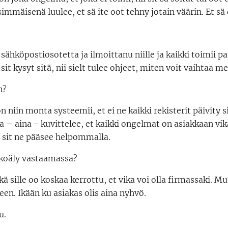
simmäisenä luulee, et sä ite oot tehny jotain väärin. Et sä
sähköpostiosotetta ja ilmoittanu niille ja kaikki toimii pai
it kysyt sitä, nii sielt tulee ohjeet, miten voit vaihtaa me
n?
on niin monta systeemii, et ei ne kaikki rekisterit päivity s
a – aina - kuvittelee, et kaikki ongelmat on asiakkaan vik
u sit ne pääsee helpommalla.
tekoäly vastaamassa?
ikä sille oo koskaa kerrottu, et vika voi olla firmassaki. M
en. Ikään ku asiakas olis aina nyhvö.
u.