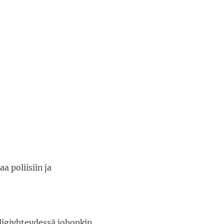
a poliisiin ja
t digiyhteydessä johonkin