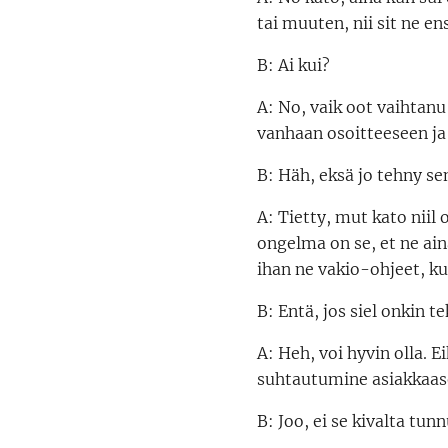
tai muuten, nii sit ne en
B: Ai kui?
A: No, vaik oot vaihtanu 
vanhaan osoitteeseen ja s
B: Häh, eksä jo tehny se
A: Tietty, mut kato niil 
ongelma on se, et ne ain
ihan ne vakio-ohjeet, k
B: Entä, jos siel onkin 
A: Heh, voi hyvin olla. E
suhtautumine asiakkaase
B: Joo, ei se kivalta tunn