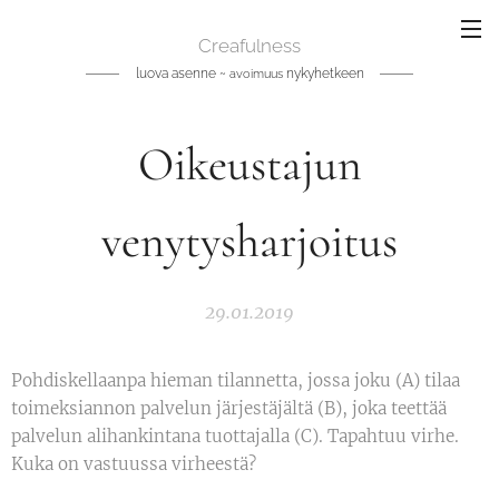
Creafulness
luova asenne ~
nykyhetkeen
avoimuus
Oikeustajun
venytysharjoitus
29.01.2019
Pohdiskellaanpa hieman tilannetta, jossa joku (A) tilaa
toimeksiannon palvelun järjestäjältä (B), joka teettää
palvelun alihankintana tuottajalla (C). Tapahtuu virhe.
Kuka on vastuussa virheestä?