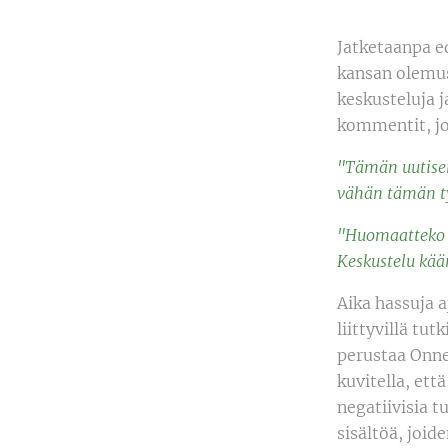
Jatketaanpa e
kansan olemus
keskusteluja ja
kommentit, joi
"Tämän uutisen
vähän tämän tyy
"Huomaatteko k
Keskustelu kää
Aika hassuja a
liittyvillä tu
perustaa Onnel
kuvitella, ett
negatiivisia 
sisältöä, joid