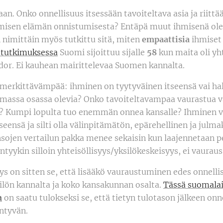
aan. Onko onnellisuus itsessään tavoiteltava asia ja riittä
misen elämän onnistumisesta? Entäpä muut ihmisenä ole
 nimittäin myös tutkittu sitä, miten
empaattisia
ihmiset 
 tutkimuksessa
Suomi sijoittuu sijalle
58
kun maita oli y
ador. Ei kauhean mairittelevaa Suomen kannalta.
 merkittävämpää: ihminen on tyytyväinen itseensä vai ha
assa osassa olevia? Onko tavoiteltavampaa vaurastua va
? Kumpi lopulta tuo enemmän onnea kansalle? Ihminen vo
seensä ja silti olla välinpitämätön, epärehellinen ja julmaki
nsojen vertailun pakka menee sekaisin kun laajennetaan pe
yntyykin silloin yhteisöllisyys/yksilökeskeisyys, ei vauraus
s on sitten se, että lisääkö vauraustuminen edes onnellis
silön kannalta ja koko kansakunnan osalta.
Tässä suomala
a
on saatu tulokseksi se, että tietyn tulotason jälkeen onne
äntyvän.