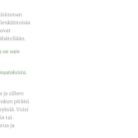
llisimman
enkiintoisia
 ovat
ähätellään.
a on vain
muutoksista.
 ja siihen
onkun pitäisi
myksiä. Voisi
ia tai
tua ja