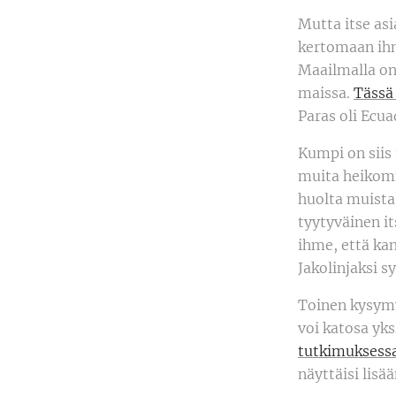
Mutta itse asi
kertomaan ih
Maailmalla on
maissa.
Tässä
Paras oli Ecu
Kumpi on siis
muita heikomm
huolta muista
tyytyväinen it
ihme, että ka
Jakolinjaksi s
Toinen kysymy
voi katosa yk
tutkimuksess
näyttäisi lisä