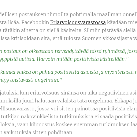
dellisen postauksen tiimoilta pohtimalla maailman onne
ta lisää. Facebookin
Eriarvoisuusvarastossa
käydään miel
 tätäkin aihetta on siellä käsitelty. Silmiin pistävää siellä
ssa kritisoidaan sitä, että tulosta Suomen ykkössijasta v
 postaus on oikeastaan tervehdyttävää tässä ryhmässä, joss
ppisiä uutisia. Harvoin mitään positiivista käsitellään."
uinka vaikea on puhua positiivista asioista ja myönteisistä 
ntyy toistuvasti ongelmiin."
jatuksia kun eriarvoisuus sinänsä on aika negatiivinen asia
tkimuksilla juuri halutaan valaista tätä ongelmaa. Ehkäpä j
lisuusvarasto, jossa voi sitten painottaa positiivisia elä
ä tutkijan näkövinkkelistä tutkimuksista ei saada positiivis
tuloksia, vaan kiinnostus koskee enemmän tutkimuksen laa
en vaikutuksia sitten pohditaan.