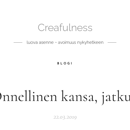
Creafulness
luova asenne ~
nykyhetkeen
avoimuus
BLOGI
nnellinen kansa, jatk
22.03.2019