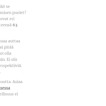
äkö se
misen puolet?
ovat eri
hteensä
63
.
luaa auttaa
i pitää
i olla
n. Ei siis
rspektiiviä.
.
uutta. Asiaa
isessa
llisuus ei