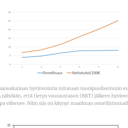
 kansakunnan hyvinvointia mitataan monipuolisemmin es
a
nähdään, että tietyn vauraustason (BKT) jälkeen hyvinvo
opa vähenee. Näin siis on käynyt maailman onnellisimmall