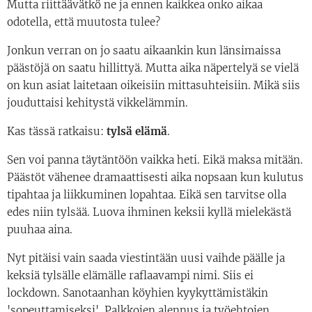
Mutta riittäävätkö ne ja ennen kaikkea onko aikaa
odotella, että muutosta tulee?
Jonkun verran on jo saatu aikaankin kun länsimaissa
päästöjä on saatu hillittyä. Mutta aika näpertelyä se vielä
on kun asiat laitetaan oikeisiin mittasuhteisiin. Mikä siis
jouduttaisi kehitystä vikkelämmin.
Kas tässä ratkaisu:
tylsä elämä
.
Sen voi panna täytäntöön vaikka heti. Eikä maksa mitään.
Päästöt vähenee dramaattisesti aika nopsaan kun kulutus
tipahtaa ja liikkuminen lopahtaa. Eikä sen tarvitse olla
edes niin tylsää. Luova ihminen keksii kyllä mielekästä
puuhaa aina.
Nyt pitäisi vain saada viestintään uusi vaihde päälle ja
keksiä tylsälle elämälle raflaavampi nimi. Siis ei
lockdown. Sanotaanhan köyhien kyykyttämistäkin
'sopeuttamiseksi'. Palkkojen alennus ja työehtojen