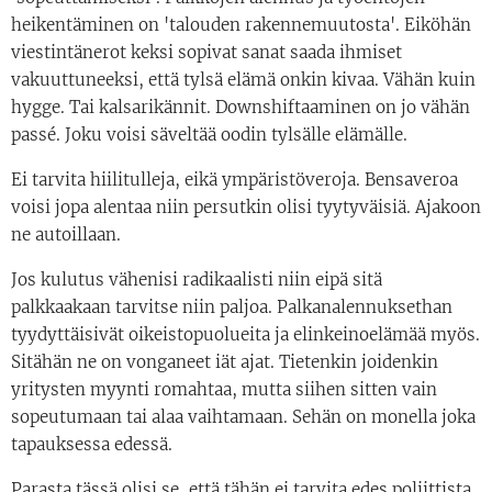
heikentäminen on 'talouden rakennemuutosta'. Eiköhän
viestintänerot keksi sopivat sanat saada ihmiset
vakuuttuneeksi, että tylsä elämä onkin kivaa. Vähän kuin
hygge. Tai kalsarikännit. Downshiftaaminen on jo vähän
passé. Joku voisi säveltää oodin tylsälle elämälle.
Ei tarvita hiilitulleja, eikä ympäristöveroja. Bensaveroa
voisi jopa alentaa niin persutkin olisi tyytyväisiä. Ajakoon
ne autoillaan.
Jos kulutus vähenisi radikaalisti niin eipä sitä
palkkaakaan tarvitse niin paljoa. Palkanalennuksethan
tyydyttäisivät oikeistopuolueita ja elinkeinoelämää myös.
Sitähän ne on vonganeet iät ajat. Tietenkin joidenkin
yritysten myynti romahtaa, mutta siihen sitten vain
sopeutumaan tai alaa vaihtamaan. Sehän on monella joka
tapauksessa edessä.
Parasta tässä olisi se, että tähän ei tarvita edes poliittista