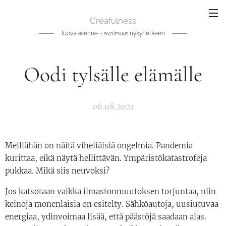
Creafulness
luova asenne ~
nykyhetkeen
avoimuus
Oodi tylsälle elämälle
06.08.2021
Meillähän on näitä viheliäisiä ongelmia. Pandemia
kurittaa, eikä näytä hellittävän. Ympäristökatastrofeja
pukkaa. Mikä siis neuvoksi?
Jos katsotaan vaikka ilmastonmuutoksen torjuntaa, niin
keinoja monenlaisia on esitelty. Sähköautoja, uusiutuvaa
energiaa, ydinvoimaa lisää, että päästöjä saadaan alas.