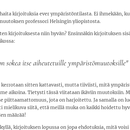
haita kirjoituksia ever ympäristöntilasta. Ei ihmekään, kun
uutoksen professori Helsingin yliopistosta.
ten kirjoituksesta niin hyvän? Ensinnäkin kirjoituksen sis
ikossa:
n sokea itse aiheutetuille ympäristömuutoksille"
 kerrotaan sitten kattavasti, mutta tiiviisti, mitä ympäri
me aikoina. Tietysti tässä viitataan ikäviin muutoksiin. 
se piittaamattomuus, jota on harjoitettu. Ja samalla on l
i mielikuva siitä, että meillä muka on kaikki hoidettu hyvi
en määrää!
 kyllä, kirjoituksen lopussa on jopa ehdotuksia, mitä vois