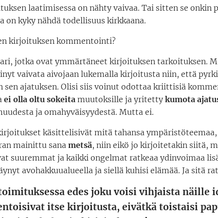
joituksen laatimisessa on nähty vaivaa. Tai sitten se onkin
olla on kyky nähdä todellisuus kirkkaana.
ten kirjoituksen kommentointi?
pari, jotka ovat ymmärtäneet kirjoituksen tarkoituksen. M
sinyt vaivata aivojaan lukemalla kirjoitusta niin, että pyrki
n ajatuksen. Olisi siis voinut odottaa kriittisiä kommen
a
ei olla oltu sokeita
muutoksille ja yritetty
kumota ajatu
uudesta ja omahyväisyydestä. Mutta ei.
rjoitukset käsittelisivät mitä tahansa ympäristöteemaa, n
rran mainittu sana
metsä
, niin eikö jo kirjoitetakin siitä, 
ovat suuremmat ja kaikki ongelmat ratkeaa ydinvoimaa lis
äynyt avohakkuualueella ja siellä kuhisi elämää. Ja sitä ra
toimituksessa edes joku voisi vihjaista näille i
toisivat itse kirjoitusta, eivätkä toistaisi pa