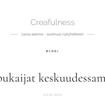
Creafulness
luova asenne ~
nykyhetkeen
avoimuus
BLOGI
pukaijat keskuudessa
02.10.2021