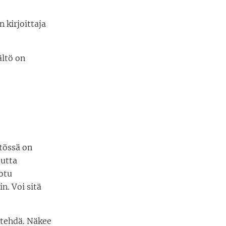
 kirjoittaja
ältö on
stössä on
Mutta
uotu
n. Voi sitä
i tehdä. Näkee