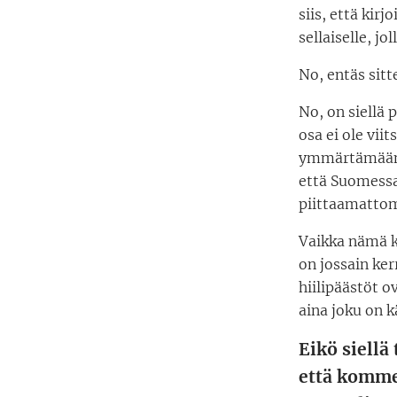
siis, että kir
sellaiselle, j
No, entäs sit
No, on siellä 
osa ei ole viit
ymmärtämään se
että Suomess
piittaamattom
Vaikka nämä ki
on jossain ke
hiilipäästöt 
aina joku on k
Eikö siellä 
että kommen