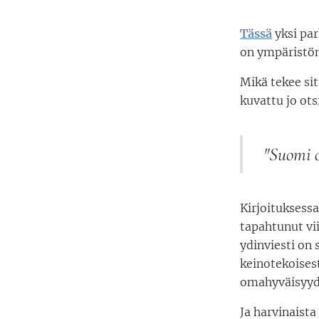
Tässä
yksi par
on ympäristöm
Mikä tekee sit
kuvattu jo ots
"Suomi o
Kirjoituksessa
tapahtunut vii
ydinviesti on 
keinotekoisest
omahyväisyyd
Ja harvinaista