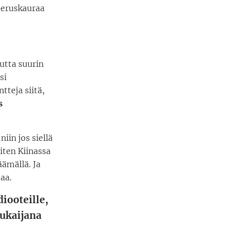
 peruskauraa
utta suurin
si
tteja siitä,
s
iin jos siellä
miten Kiinassa
äämällä. Ja
taa.
diooteille,
pukaijana