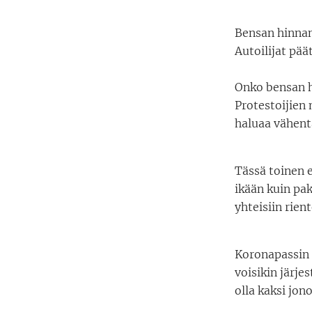
Bensan hinnan
Autoilijat pää
Onko bensan hi
Protestoijien m
haluaa vähent
Tässä toinen e
ikään kuin pak
yhteisiin rient
Koronapassin s
voisikin järje
olla kaksi jon