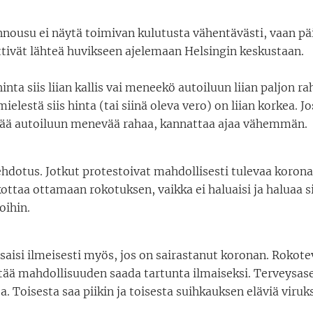
nousu ei näytä toimivan kulutusta vähentävästi, vaan pä
ttivät lähteä huvikseen ajelemaan Helsingin keskustaan.
nta siis liian kallis vai meneekö autoiluun liian paljon ra
ielestä siis hinta (tai siinä oleva vero) on liian korkea. J
ää autoiluun menevää rahaa, kannattaa ajaa vähemmän.
hdotus. Jotkut protestoivat mahdollisesti tulevaa korona
ottaa ottamaan rokotuksen, vaikka ei haluaisi ja haluaa sil
oihin.
aisi ilmeisesti myös, jos on sairastanut koronan. Rokotev
stää mahdollisuuden saada tartunta ilmaiseksi. Terveysas
oa. Toisesta saa piikin ja toisesta suihkauksen eläviä viruks