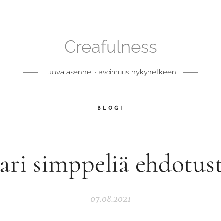
Creafulness
luova asenne ~
nykyhetkeen
avoimuus
BLOGI
ari simppeliä ehdotus
07.08.2021