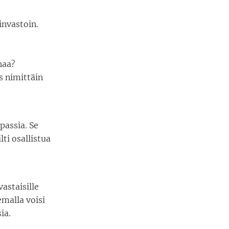
invastoin.
haa?
os nimittäin
passia. Se
ti osallistua
astaisille
emalla voisi
ia.