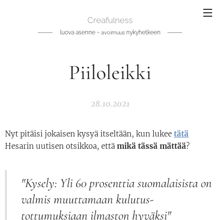
Creafulness
luova asenne ~
nykyhetkeen
avoimuus
Piiloleikki
28.10.2021
Nyt pitäisi jokaisen kysyä itseltään, kun lukee
tätä
Hesarin uutisen otsikkoa, että
mikä tässä mättää
?
"Kysely: Yli 60 prosenttia suomalaisista on
valmis muuttamaan kulutus­
tottumuksiaan ilmaston hyväksi"