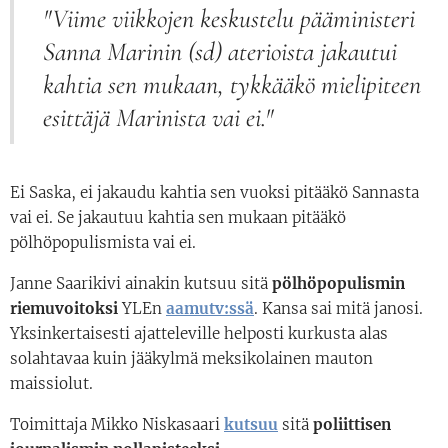
"Viime viikkojen keskustelu pääministeri
Sanna Marinin (sd) aterioista jakautui
kahtia sen mukaan, tykkääkö mielipiteen
esittäjä Marinista vai ei."
Ei Saska, ei jakaudu kahtia sen vuoksi pitääkö Sannasta
vai ei. Se jakautuu kahtia sen mukaan pitääkö
pölhöpopulismista vai ei.
Janne Saarikivi ainakin kutsuu sitä
pölhöpopulismin
riemuvoitoksi
YLEn
aamutv:ssä
. Kansa sai mitä janosi.
Yksinkertaisesti ajatteleville helposti kurkusta alas
solahtavaa kuin jääkylmä meksikolainen mauton
maissiolut.
Toimittaja Mikko Niskasaari
kutsuu
sitä
poliittisen