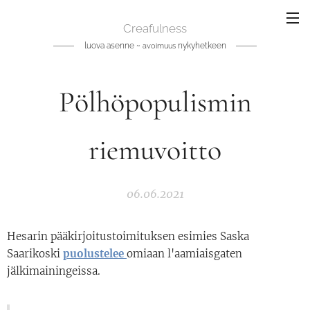
Creafulness
luova asenne ~
nykyhetkeen
avoimuus
Pölhöpopulismin
riemuvoitto
06.06.2021
Hesarin pääkirjoitustoimituksen esimies Saska
Saarikoski
puolustelee
omiaan l'aamiaisgaten
jälkimainingeissa.