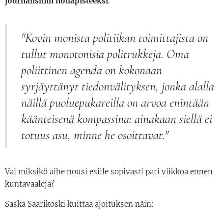
journalismin nollapisteeksi
.
"Kovin monista politiikan toimittajista on
tullut monotonisia politrukkeja. Oma
poliittinen agenda on kokonaan
syrjäyttänyt tiedonvälityksen, jonka alalla
näillä puoluepukareilla on arvoa enintään
käänteisenä kompassina: ainakaan siellä ei
totuus asu, minne he osoittavat."
Vai miksikö aihe nousi esille sopivasti pari viikkoa ennen
kuntavaaleja?
Saska Saarikoski kuittaa ajoituksen näin: