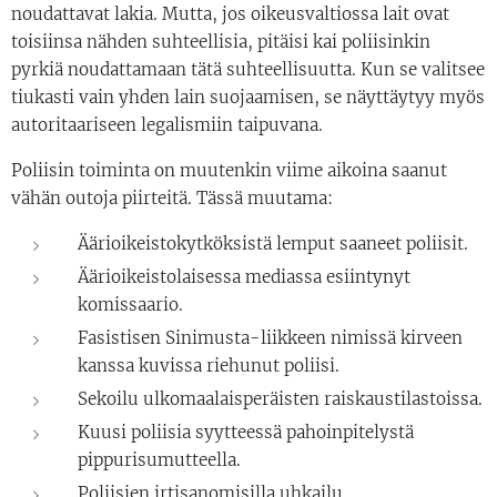
noudattavat lakia. Mutta, jos oikeusvaltiossa lait ovat
toisiinsa nähden suhteellisia, pitäisi kai poliisinkin
pyrkiä noudattamaan tätä suhteellisuutta. Kun se valitsee
tiukasti vain yhden lain suojaamisen, se näyttäytyy myös
autoritaariseen legalismiin taipuvana.
Poliisin toiminta on muutenkin viime aikoina saanut
vähän outoja piirteitä. Tässä muutama:
Äärioikeistokytköksistä lemput saaneet poliisit.
Äärioikeistolaisessa mediassa esiintynyt
komissaario.
Fasistisen Sinimusta-liikkeen nimissä kirveen
kanssa kuvissa riehunut poliisi.
Sekoilu ulkomaalaisperäisten raiskaustilastoissa.
Kuusi poliisia syytteessä pahoinpitelystä
pippurisumutteella.
Poliisien irtisanomisilla uhkailu