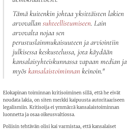
Tämä kuitenkin johtaa yksittäisten lakien
arvovallan
suhteellistumiseen
. Lain
arvovalta nojaa sen
perustuslainmukaisuuteen ja arviointiin
julkisessa keskustelussa, jota käydään
kansalaisyhteiskunnassa vapaan median ja
myös
kansalaistoiminnan
keinoin."
Elokapinan toiminnan kritisoiminen sillä, että he eivät
noudata lakia, on siten merkki kaipuusta autoritaariseen
legalismiin. Kritisoija ei ymmärrä kansalaistoiminnan
luonnetta ja osaa oikeusvaltiossa.
Poliisin tehtävän olisi kai varmistaa, että kansalaiset