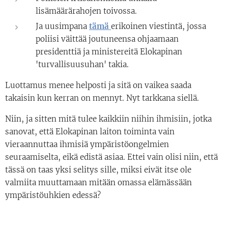
lisämäärärahojen toivossa.
Ja uusimpana
tämä
erikoinen viestintä, jossa
poliisi väittää joutuneensa ohjaamaan
presidenttiä ja ministereitä Elokapinan
'turvallisuusuhan' takia.
Luottamus menee helposti ja sitä on vaikea saada
takaisin kun kerran on mennyt. Nyt tarkkana siellä.
Niin, ja sitten mitä tulee kaikkiin niihin ihmisiin, jotka
sanovat, että Elokapinan laiton toiminta vain
vieraannuttaa ihmisiä ympäristöongelmien
seuraamiselta, eikä edistä asiaa. Ettei vain olisi niin, että
tässä on taas yksi selitys sille, miksi eivät itse ole
valmiita muuttamaan mitään omassa elämässään
ympäristöuhkien edessä?