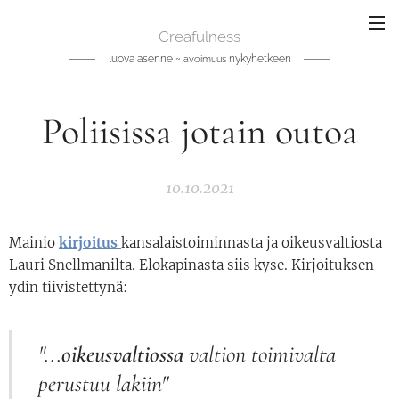
Creafulness
luova asenne ~
nykyhetkeen
avoimuus
Poliisissa jotain outoa
10.10.2021
Mainio
kirjoitus
kansalaistoiminnasta ja oikeusvaltiosta
Lauri Snellmanilta. Elokapinasta siis kyse. Kirjoituksen
ydin tiivistettynä:
"...
oikeusvaltiossa
valtion toimivalta
perustuu lakiin"