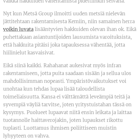
vaikka hakkuiden vähentämistä pidettiinkin selvänä.
Nyt kun Metsä Group ilmoitti uuden metsiä nielevän
jättitehtaan rakentamisesta Kemiin, niin samainen herra
voikin luvata
lisääntyvien hakkuiden olevan ihan ok. Eikä
puhettakaan asiantuntijoiden lausumista varoituksista,
että hakkuita pitäisi joka tapauksessa vähentää, jotta
hiilinielut kasvaisivat.
Eikä siinä kaikki. Rahahanat aukesivat myös infran
rakentamiseen, jotta puita saadaan sisään ja sellua ulos
mahdollisimman nopeasti. Ympäristövaikutukset voi
unohtaa kun tehdas lupaa lisää taloudellista
toimeliaisuutta. Kansa ei välttämättä leveämpiä teitä ja
syvempiä väyliä tarvitse, joten yritystuistahan tässä on
kysymys. Puolueet lupaavat niitä ensin leikata ja laittaa
tuotannolle haittaverojakin, joten lupaukset rikottu
tuplasti. Luottamus ihmisen poliittiseen muistin
lyhyyteen on vahva.