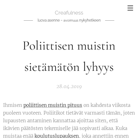
Creafulness
luova asenne ~
nykyhetkeen
avoimuus
Poliittisen muistin
sietämätön lyhyys
28.04.2019
Ihmisen
poliittisen muistin pituus
on kahdesta viikosta
puoleen vuoteen. Poliitikot tietävät varmasti tämän, joten
lupausten antaminen kannattaa ajoittaa siten, että
ikävien päätösten tekemiselle jää sopivasti aikaa. Kuka
muistaa enää
koulutuslupauksen
, joka annettiin ennen