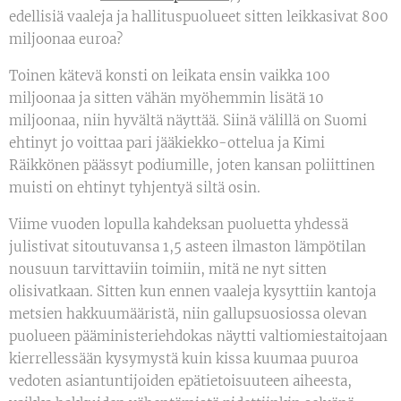
edellisiä vaaleja ja hallituspuolueet sitten leikkasivat 800
miljoonaa euroa?
Toinen kätevä konsti on leikata ensin vaikka 100
miljoonaa ja sitten vähän myöhemmin lisätä 10
miljoonaa, niin hyvältä näyttää. Siinä välillä on Suomi
ehtinyt jo voittaa pari jääkiekko-ottelua ja Kimi
Räikkönen päässyt podiumille, joten kansan poliittinen
muisti on ehtinyt tyhjentyä siltä osin.
Viime vuoden lopulla kahdeksan puoluetta yhdessä
julistivat sitoutuvansa 1,5 asteen ilmaston lämpötilan
nousuun tarvittaviin toimiin, mitä ne nyt sitten
olisivatkaan. Sitten kun ennen vaaleja kysyttiin kantoja
metsien hakkuumääristä, niin gallupsuosiossa olevan
puolueen pääministeriehdokas näytti valtiomiestaitojaan
kierrellessään kysymystä kuin kissa kuumaa puuroa
vedoten asiantuntijoiden epätietoisuuteen aiheesta,