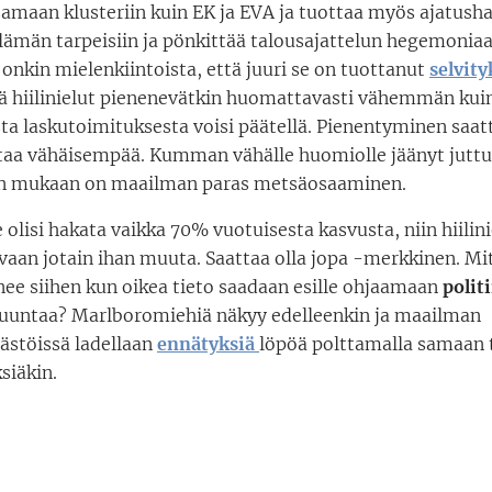
amaan klusteriin kuin EK ja EVA ja tuottaa myös ajatus
elämän tarpeisiin ja pönkittää talousajattelun hegemonia
i onkin mielenkiintoista, että juuri se on tuottanut
selvit
tä hiilinielut pienenevätkin huomattavasti vähemmän kui
ta laskutoimituksesta voisi päätellä. Pienentyminen saatt
rtaa vähäisempää. Kumman vähälle huomiolle jäänyt jutt
en mukaan on maailman paras metsäosaaminen.
te olisi hakata vaikka 70% vuotuisesta kasvusta, niin hiilin
vaan jotain ihan muuta. Saattaa olla jopa -merkkinen. M
ee siihen kun oikea tieto saadaan esille ohjaamaan
polit
uuntaa? Marlboromiehiä näkyy edelleenkin ja maailman
äästöissä ladellaan
ennätyksiä
löpöä polttamalla samaan t
siäkin.