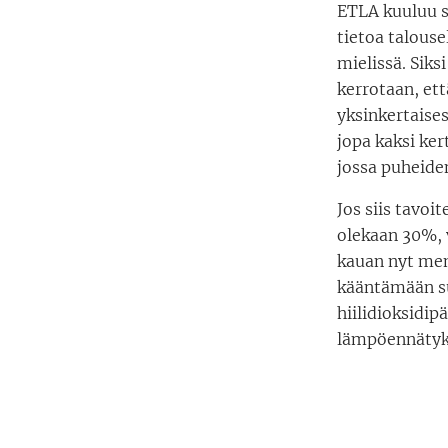
ETLA kuuluu s
tietoa talous
mielissä. Siks
kerrotaan, et
yksinkertaises
jopa kaksi ke
jossa puheid
Jos siis tavoi
olekaan 30%, 
kauan nyt men
kääntämään s
hiilidioksidip
lämpöennätyk