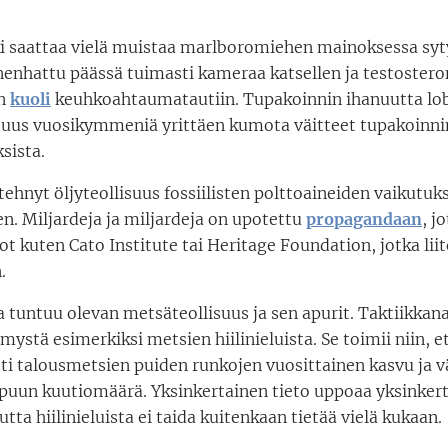
 saattaa vielä muistaa marlboromiehen mainoksessa sy
nenhattu päässä tuimasti kameraa katsellen ja testostero
en
kuoli
keuhkoahtaumatautiin. Tupakoinnin ihanuutta lo
suus vuosikymmeniä yrittäen kumota väitteet tupakoinni
sista.
ehnyt öljyteollisuus fossiilisten polttoaineiden vaikutuk
. Miljardeja ja miljardeja on upotettu
propagandaan
, j
t kuten Cato Institute tai Heritage Foundation, jotka li
.
a tuntuu olevan metsäteollisuus ja sen apurit. Taktiikkan
mystä esimerkiksi metsien hiilinieluista. Se toimii niin, e
sti talousmetsien puiden runkojen vuosittainen kasvu ja 
n puun kuutiomäärä. Yksinkertainen tieto uppoaa yksinker
tta hiilinieluista ei taida kuitenkaan tietää vielä kukaan.