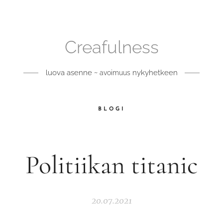
Creafulness
luova asenne ~
nykyhetkeen
avoimuus
BLOGI
Politiikan titanic
20.07.2021