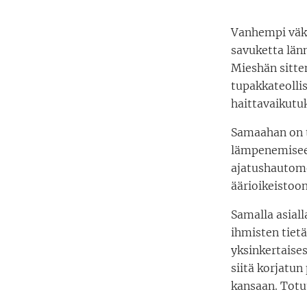
Vanhempi väki
savuketta län
Mieshän sitt
tupakkateolli
haittavaikutuk
Samaahan on t
lämpenemiseen
ajatushautomo
äärioikeistoon
Samalla asiall
ihmisten tietä
yksinkertaise
siitä korjatu
kansaan. Totuu