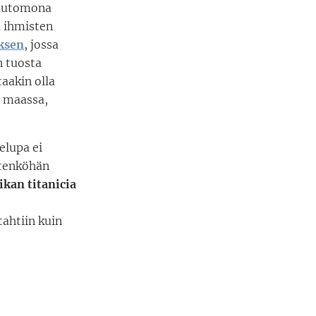
hautomona
a ihmisten
yksen
, jossa
n tuosta
aakin olla
u maassa,
ielupa ei
itenköhän
iikan titanicia
ahtiin kuin