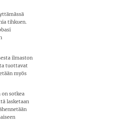
tyttämässä
nia tihkuen.
bbasi
n
sesta ilmaston
ota tuottavat
itetään myös
a on sotkea
ttä lasketaan
vähennetään
taiseen