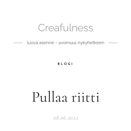
Creafulness
luova asenne ~
nykyhetkeen
avoimuus
BLOGI
Pullaa riitti
08.06.2022