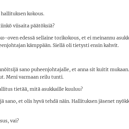
n hallituksen kokous.
inkö viisaita päätöksiä?
ulko-oven edessä sellaine torikokous, et ei meinannu asuk
enjohtajan kämppään. Siellä oli tietysti ensin kahvit.
nöitsijä sano puheenjohtajalle, et anna sit kuitit mukaan. S
t. Meni varmaan reilu tunti.
llitus tietää, mitä asukkaille kuuluu?
sijä sano, et olis hyvä tehdä näin. Hallituksen jäsenet nyökk
sus, vai?