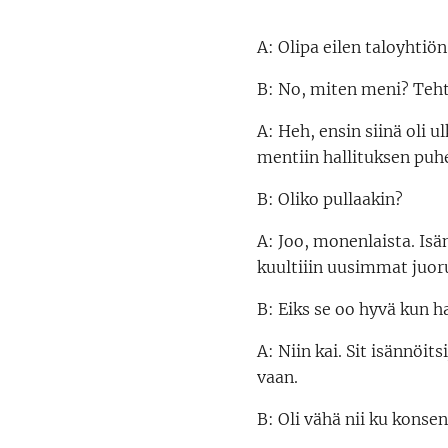
A: Olipa eilen taloyhtiö
B: No, miten meni? Tehti
A: Heh, ensin siinä oli 
mentiin hallituksen puhe
B: Oliko pullaakin?
A: Joo, monenlaista. Isän
kuultiiin uusimmat juoru
B: Eiks se oo hyvä kun ha
A: Niin kai. Sit isännöit
vaan.
B: Oli vähä nii ku konsen