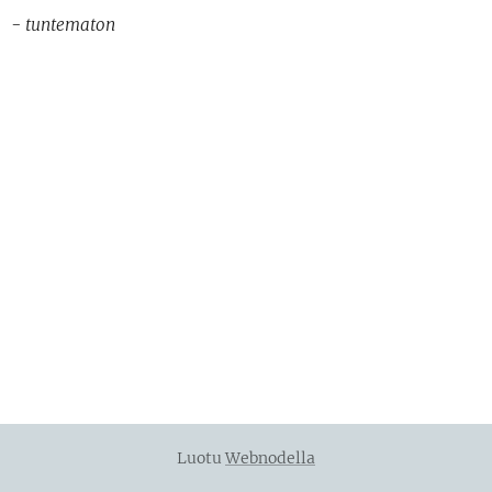
- tuntematon
Luotu
Webnodella