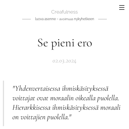
Creafulness
luova asenne ~
nykyhetkeen
avoimuus
Se pieni ero
02.03.2024
"Yhdenvertaisessa ihmiskäsityksessä
voittajat ovat moraalin oikealla puolella.
Hierarkkisessa ihmiskäsityksessä moraali
on voittajien puolella."