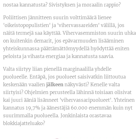
nostaa kannatusta? Sivistyksen ja moraalin rappio?
Poliittisen jännitteen suurin volttimäärä lienee
'oikeistopopulistien' ja 'vihervassareiden' välillä, jos
näitä termejä saa käyttää. Vihervasemmiston suurin uhka
on kuitenkin demarit, jos epävarmuuden lisääminen
yhteiskunnassa päättämättömyydellä hyödyttää eniten
peloista ja vihasta energiaa ja kannatusta saavia.
Valta siirtyy liian pienellä marginaalilla yhdelle
puolueelle. Entäpä, jos puolueet saisivatkin liittoutua
keskenään vaalien
jälkeen
näkyvästi? Kenelle valta
siirtyisi? Ohjelmien perusteella lähinnä toisiaan olisivat
kai juuri ääniä lisänneet 'vihervassaripuolueet'. Yhteinen
kannatus 19,7% ja äänestäjiä 60.000 enemmän kuin nyt
suurimmalla puolueella. Jonkinlaista orastavaa
blokkiajatteluako?