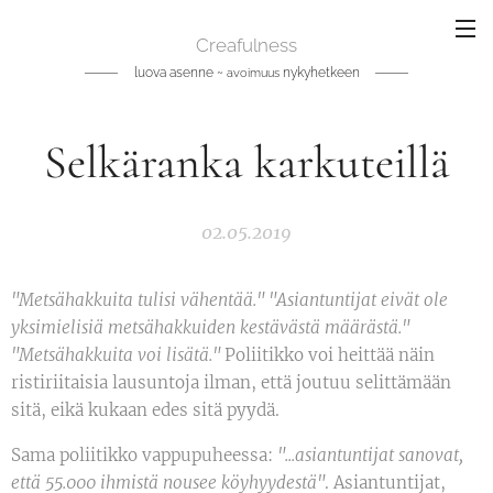
Creafulness
luova asenne ~
nykyhetkeen
avoimuus
Selkäranka karkuteillä
02.05.2019
"Metsähakkuita tulisi vähentää." "Asiantuntijat eivät ole
yksimielisiä metsähakkuiden kestävästä määrästä."
"Metsähakkuita voi lisätä."
Poliitikko voi heittää näin
ristiriitaisia lausuntoja ilman, että joutuu selittämään
sitä, eikä kukaan edes sitä pyydä.
Sama poliitikko vappupuheessa:
"...asiantuntijat sanovat,
että 55.000 ihmistä nousee köyhyydestä"
. Asiantuntijat,