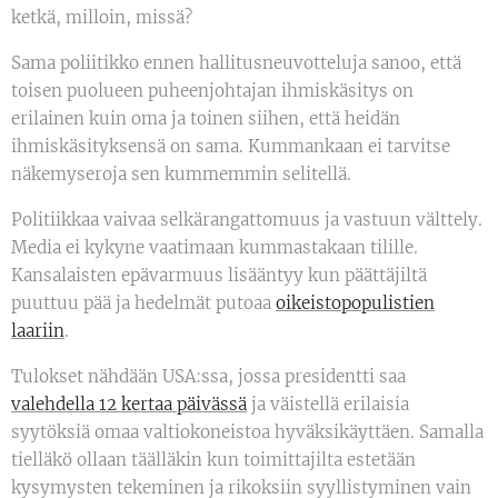
ketkä, milloin, missä?
Sama poliitikko ennen hallitusneuvotteluja sanoo, että
toisen puolueen puheenjohtajan ihmiskäsitys on
erilainen kuin oma ja toinen siihen, että heidän
ihmiskäsityksensä on sama. Kummankaan ei tarvitse
näkemyseroja sen kummemmin selitellä.
Politiikkaa vaivaa selkärangattomuus ja vastuun välttely.
Media ei kykyne vaatimaan kummastakaan tilille.
Kansalaisten epävarmuus lisääntyy kun päättäjiltä
puuttuu pää ja hedelmät putoaa
oikeistopopulistien
laariin
.
Tulokset nähdään USA:ssa, jossa presidentti saa
valehdella 12 kertaa päivässä
ja väistellä erilaisia
syytöksiä omaa valtiokoneistoa hyväksikäyttäen. Samalla
tielläkö ollaan täälläkin kun toimittajilta estetään
kysymysten tekeminen ja rikoksiin syyllistyminen vain