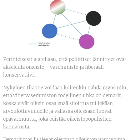
Perinteisesti ajatellaan, että poliittiset jännitteet ovat
akseleilla oikeisto - vasemmisto ja liberaali -
konservatiivi.
Nykyinen tilanne voidaan kuitenkin nähdä myös niin,
että vihervasemmiston todellinen uhka on demarit,
koska eivät oikein osaa enää sijoittua millekään
arvoulottuvuudelle ja vallassa ollessaan luovat
epävarmuutta, joka edistää oikeistopopulistien
kannatusta.
Demarit taas luulevat olevansa oikeiston vastavoima,