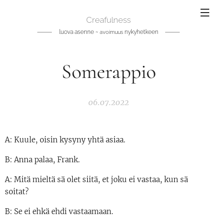
Creafulness
luova asenne ~
nykyhetkeen
avoimuus
Somerappio
06.07.2022
A: Kuule, oisin kysyny yhtä asiaa.
B: Anna palaa, Frank.
A: Mitä mieltä sä olet siitä, et joku ei vastaa, kun sä
soitat?
B: Se ei ehkä ehdi vastaamaan.