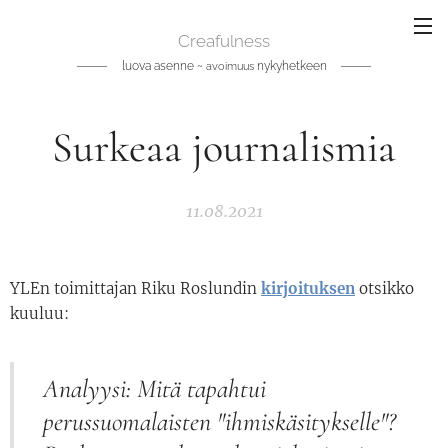
Creafulness
luova asenne ~
nykyhetkeen
avoimuus
Surkeaa journalismia
11.08.2021
YLEn toimittajan Riku Roslundin
kirjoituksen
otsikko
kuuluu:
Analyysi: Mitä tapahtui
perussuomalaisten "ihmiskäsitykselle"?