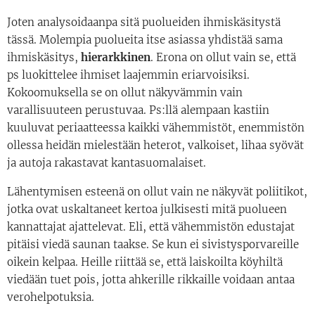
Joten analysoidaanpa sitä puolueiden ihmiskäsitystä
tässä. Molempia puolueita itse asiassa yhdistää sama
ihmiskäsitys,
h
ierarkkinen
. Erona on ollut vain se, että
ps luokittelee ihmiset laajemmin eriarvoisiksi.
Kokoomuksella se on ollut näkyvämmin vain
varallisuuteen perustuvaa. Ps:llä alempaan kastiin
kuuluvat periaatteessa kaikki vähemmistöt, enemmistön
ollessa heidän mielestään heterot, valkoiset, lihaa syövät
ja autoja rakastavat kantasuomalaiset.
Lähentymisen esteenä on ollut vain ne näkyvät poliitikot,
jotka ovat uskaltaneet kertoa julkisesti mitä puolueen
kannattajat ajattelevat. Eli, että vähemmistön edustajat
pitäisi viedä saunan taakse. Se kun ei sivistysporvareille
oikein kelpaa. Heille riittää se, että laiskoilta köyhiltä
viedään tuet pois, jotta ahkerille rikkaille voidaan antaa
verohelpotuksia.