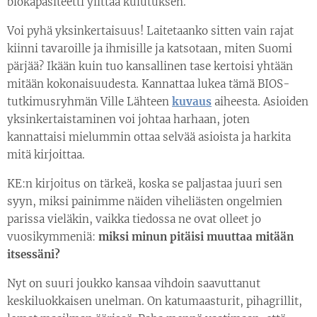
biokapasiteetti ylittää kulutuksen.
Voi pyhä yksinkertaisuus! Laitetaanko sitten vain rajat
kiinni tavaroille ja ihmisille ja katsotaan, miten Suomi
pärjää? Ikään kuin tuo kansallinen tase kertoisi yhtään
mitään kokonaisuudesta. Kannattaa lukea tämä BIOS-
tutkimusryhmän Ville Lähteen
kuvaus
aiheesta. Asioiden
yksinkertaistaminen voi johtaa harhaan, joten
kannattaisi mielummin ottaa selvää asioista ja harkita
mitä kirjoittaa.
KE:n kirjoitus on tärkeä, koska se paljastaa juuri sen
syyn, miksi painimme näiden viheliästen ongelmien
parissa vieläkin, vaikka tiedossa ne ovat olleet jo
vuosikymmeniä:
miksi minun pitäisi muuttaa mitään
itsessäni?
Nyt on suuri joukko kansaa vihdoin saavuttanut
keskiluokkaisen unelman. On katumaasturit, pihagrillit,