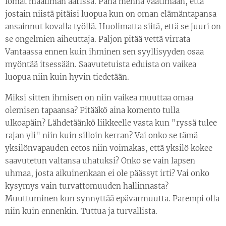
lomat maailman äärissä. Paha mennä vaatimaan, että
jostain niistä pitäisi luopua kun on oman elämäntapansa
ansainnut kovalla työllä. Huolimatta siitä, että se juuri on
se ongelmien aiheuttaja. Paljon pitää vettä virrata
Vantaassa ennen kuin ihminen sen syyllisyyden osaa
myöntää itsessään. Saavutetuista eduista on vaikea
luopua niin kuin hyvin tiedetään.
Miksi sitten ihmisen on niin vaikea muuttaa omaa
olemisen tapaansa? Pitääkö aina komento tulla
ulkoapäin? Lähdetäänkö liikkeelle vasta kun "ryssä tulee
rajan yli" niin kuin silloin kerran? Vai onko se tämä
yksilönvapauden eetos niin voimakas, että yksilö kokee
saavutetun valtansa uhatuksi? Onko se vain lapsen
uhmaa, josta aikuinenkaan ei ole päässyt irti? Vai onko
kysymys vain turvattomuuden hallinnasta?
Muuttuminen kun synnyttää epävarmuutta. Parempi olla
niin kuin ennenkin. Tuttua ja turvallista.