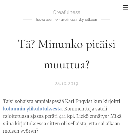
Creafulness
luova asenne ~
nykyhetkeen
avoimuus
Tä? Minunko pitäisi
muuttua?
24.10.2019
Taisi sohaista ampiaispesää Kari Enqvist kun kirjoitti
kolumnin ylikulutuksesta
. Kommentteja sateli
rajoitetussa ajassa peräti 411 kpl. Liekö ennätys? Mikä
siinä kirjoituksessa sitten oli sellaista, että sai aikaan
moisen vyöryn?