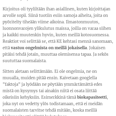
Kirjoitus oli tyyliltään ihan asiallinen, kuten kirjoittajan
arvolle sopii. Siinä tuotiin esiin samoja aiheita, joita on
pyöritelty tiheään viime aikoina. Ilmastonmuutos,
luonnonvarojen ylikulutus maissa, joilla on varaa siihen
ja kaikki muutenkin hyvin, kuten meillä kotosuomessa.
Reaktiot voi selittää se, että KE kehtasi mennä sanomaan,
että
vastuu ongelmista on meillä jokaisella
. Jokaisen
pitäisi tehdä jotain, muuttaa olemisensa tapaa. Ja sekös
suututtaa suomalaista.
Sitten aletaan selittämään. Ei ole ongelmia, ne on
muualla, muiden pitää ensin. Kaivetaan googlella
"faktoja" ja lyödään ne pöytään ymmärtämättä edes
mistä on kysymys tai ainakin niitä ei osata liittää
oikeisiin kehyksiin. Esimerkkinä tämä
biokapasiteetti
,
joka nyt on vedetty ylös todistamaan, että ei meidän
suomalaisten tarvitse tehdä mitään, koska meillä