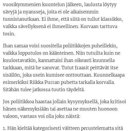
vuosikymmenien kuuntelun jälkeen, laulusta löytyy
sävyjä ja nyansseja, joita ei ole aikaisemmin
tunnistanutkaan. Ei ihme, että siitä on tullut klassikko,
vaikka sävellyksenä ei ihmeellinen. Korvaan tarttuva
tosin.
Ihan samaa voisi suositella poliitikkojen puheillekin,
vaikka lopputulos on käänteinen. Niin tutuilta kuin ne
kuulostavatkin, kannattaisi ihan oikeasti kuunnella
tarkkaan, mitä he sanovat. Tutut fraasit peittävät itse
sisällön, joka usein kumisee onttouttaan. Kuunnelkaapa
esimerkiksi Riikka Purran puhetta tarkalla korvalla.
Sitähän tulee jatkossa tuutin täydeltä.
Jos poliitikkoa haastaa jollain kysymyksellä, joka kritisoi
hänen näkemyksiään tai asettaa ne muuten huonoon
valoon, vastaus voi olla joku näistä:
1. Hän kieltää kategorisesti väitteen perustelematta sitä