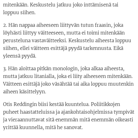
mitenkään. Keskustelu jatkuu joko inttämisenä tai
loppuu siihen.
2. Hän nappaa aiheeseen liittyvän tutun fraasin, joka
löyhästi liittyy väitteeseen, mutta ei toimi mitenkään
perusteluna vastaväitteeksi. Keskustelu aiheesta loppuu
siihen, ellei väitteen esittäjä pyydä tarkennusta. Eikä
yleensä pyydä.
3. Hän aloittaa pitkän monologin, joka alkaa aiheesta,
mutta jatkuu litanialla, joka ei liity aiheeseen mitenkään.
Väitteen esittäjä joko väsähtää tai aika loppuu muutenkin
aiheen käsittelyyn.
Otis Reddingin biisi kestää kuuntelua. Poliitikkojen
puheet haastatteluissa ja ajankohtaisohjelmissa tympivät
ja vieraannuttavat sitä enemmän mitä enemmän oikeasti
yrittää kuunnella, mitä he sanovat.