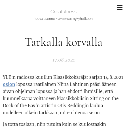
Creafulness
luova asenne ~
nykyhetkeen
avoimuus
Tarkalla korvalla
17.08.2021
YLE:n radiossa kuullun Klassikkokäräjät sarjan 14.8.2021
osion
lopussa raatilainen Niina Lahtinen pääsi ääneen
aivan ohjelman lopussa ja hän ehdotti ihmisille, että
kuunnelkaapa voittaneen klassikkobiisin Sitting on the
Dock of the Bay'n artistin Otis Reddingin laulua
uudelleen oikein tarkkaan, miten hienoa se on.
Ja totta tosiaan, niin tutulta kuin se kuulostaakin