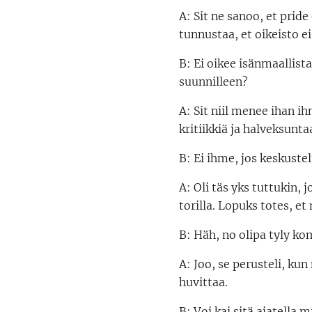
A: Sit ne sanoo, et pri
tunnustaa, et oikeisto e
B: Ei oikee isänmaallista
suunnilleen?
A: Sit niil menee ihan ih
kritiikkiä ja halveksunta
B: Ei ihme, jos keskustel
A: Oli täs yks tuttukin,
torilla. Lopuks totes, et
B: Häh, no olipa tyly k
A: Joo, se perusteli, kun
huvittaa.
B: Voi kai sitä ajatella 