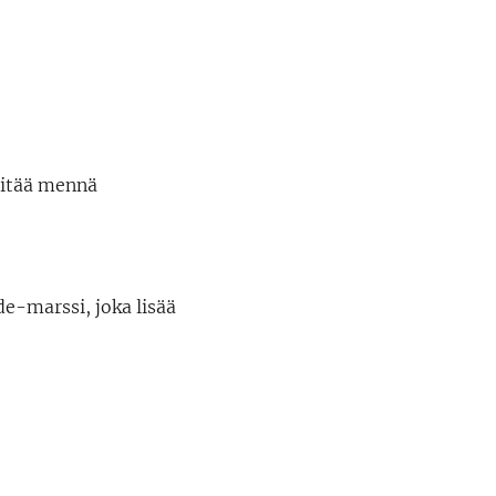
pitää mennä
de-marssi, joka lisää