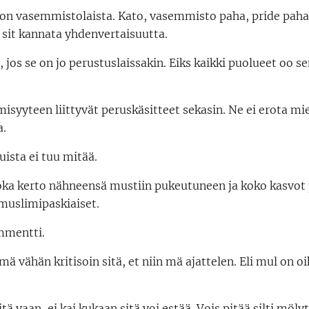
de on vasemmistolaista. Kato, vasemmisto paha, pride pah
i sit kannata yhdenvertaisuutta.
, jos se on jo perustuslaissakin. Eiks kaikki puolueet oo s
misyyteen liittyvät peruskäsitteet sekasin. Ne ei erota mie
a.
uista ei tuu mitää.
 joka kerto nähneensä mustiin pukeutuneen ja koko kasvot
 muslimipaskiaiset.
ommentti.
 mä vähän kritisoin sitä, et niin mä ajattelen. Eli mul on o
mitä vaan, ei kai kukaan sitä voi estää. Vois pitää silti möl