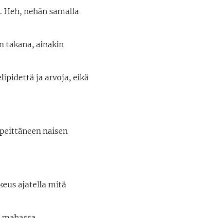
a. Heh, nehän samalla
en takana, ainakin
lipidettä ja arvoja, eikä
 peittäneen naisen
ikeus ajatella mitä
yt mahassa.