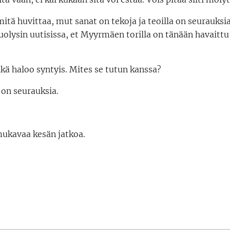
 mitä huvittaa, mut sanat on tekoja ja teoilla on seurauksia
puolysin uutisissa, et Myyrmäen torilla on tänään havait
ikä haloo syntyis. Mites se tutun kanssa?
 on seurauksia.
mukavaa kesän jatkoa.