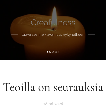
Creafulness
luova asenne ~
nykyhetkeen
avoimuus
BLOGI
Teoilla on seurauksia
26.06.2026