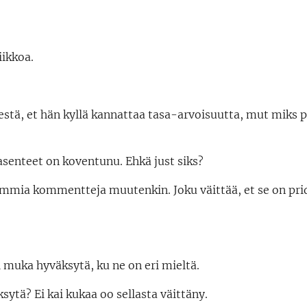
iikkoa.
stä, et hän kyllä kannattaa tasa-arvoisuutta, mut miks 
 asenteet on koventunu. Ehkä just siks?
kummia kommentteja muutenkin. Joku väittää, et se on pri
ei muka hyväksytä, ku ne on eri mieltä.
äksytä? Ei kai kukaa oo sellasta väittäny.