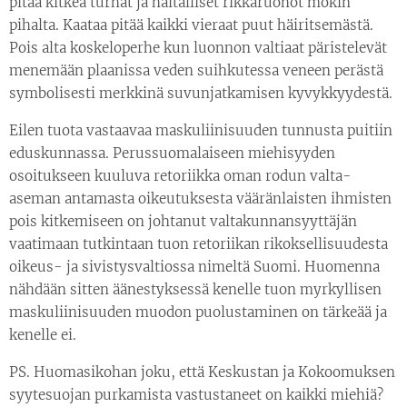
pitää kitkeä turhat ja haitalliset rikkaruohot mökin
pihalta. Kaataa pitää kaikki vieraat puut häiritsemästä.
Pois alta koskeloperhe kun luonnon valtiaat päristelevät
menemään plaanissa veden suihkutessa veneen perästä
symbolisesti merkkinä suvunjatkamisen kyvykkyydestä.
Eilen tuota vastaavaa maskuliinisuuden tunnusta puitiin
eduskunnassa. Perussuomalaiseen miehisyyden
osoitukseen kuuluva retoriikka oman rodun valta-
aseman antamasta oikeutuksesta vääränlaisten ihmisten
pois kitkemiseen on johtanut valtakunnansyyttäjän
vaatimaan tutkintaan tuon retoriikan rikoksellisuudesta
oikeus- ja sivistysvaltiossa nimeltä Suomi. Huomenna
nähdään sitten äänestyksessä kenelle tuon myrkyllisen
maskuliinisuuden muodon puolustaminen on tärkeää ja
kenelle ei.
PS. Huomasikohan joku, että Keskustan ja Kokoomuksen
syytesuojan purkamista vastustaneet on kaikki miehiä?