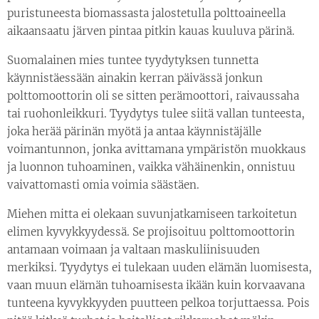
puristuneesta biomassasta jalostetulla polttoaineella
aikaansaatu järven pintaa pitkin kauas kuuluva pärinä.
Suomalainen mies tuntee tyydytyksen tunnetta
käynnistäessään ainakin kerran päivässä jonkun
polttomoottorin oli se sitten perämoottori, raivaussaha
tai ruohonleikkuri. Tyydytys tulee siitä vallan tunteesta,
joka herää pärinän myötä ja antaa käynnistäjälle
voimantunnon, jonka avittamana ympäristön muokkaus
ja luonnon tuhoaminen, vaikka vähäinenkin, onnistuu
vaivattomasti omia voimia säästäen.
Miehen mitta ei olekaan suvunjatkamiseen tarkoitetun
elimen kyvykkyydessä. Se projisoituu polttomoottorin
antamaan voimaan ja valtaan maskuliinisuuden
merkiksi. Tyydytys ei tulekaan uuden elämän luomisesta,
vaan muun elämän tuhoamisesta ikään kuin korvaavana
tunteena kyvykkyyden puutteen pelkoa torjuttaessa. Pois