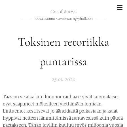
Creafulness
luova asenne ~
nykyhetkeen
avoimuus
Toksinen retoriikka
puntarissa
25.06.2020
Taas on se aika kun luonnonrauhaa etsivät suomalaiset
ovat saapuneet mökeilleen viettämään lomiaan.
Lintuemot kestitsevät jo äänekkäitä poikasiaan ja kalat
hyppivät helteen lämmittämissä rantavesissä kuin pätsiä
paetakseen. Tähän idylliin kuuluu myös miljoonia vuosia