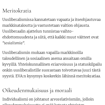
Meritokratia
Uusliberalismissa kannatetaan vapaata ja itseohjautuvaa
markkinataloutta ja vastustetaan valtion ohjausta.
Uusliberaalin ajattelun tunnistaa vaihto-
ehdottomuudesta ja siitä, että kaikki muut väitteet ovat
"sosialismia"
.
Uusliberalismin mukaan vapailla markkinoilla
taloudellinen ja sosiaalinen asema ansaitaan omilla
kyvyillä. Yhteiskunnallinen eriarvoisuus ja statuskilpailu
onkin uusliberalistille suorastaan toivottavaa juuri tästä
syystä. EVA:n kysymys koskeekin lähinnä meritokratiaa.
Oikeudenmukaisuus ja moraali
Individualismi on johtanut arvorelativismiin, jolloin