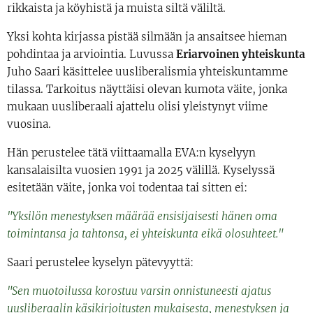
rikkaista ja köyhistä ja muista siltä väliltä.
Yksi kohta kirjassa pistää silmään ja ansaitsee hieman
pohdintaa ja arviointia. Luvussa
Eriarvoinen yhteiskunta
Juho Saari käsittelee uusliberalismia yhteiskuntamme
tilassa. Tarkoitus näyttäisi olevan kumota väite, jonka
mukaan uusliberaali ajattelu olisi yleistynyt viime
vuosina.
Hän perustelee tätä viittaamalla EVA:n kyselyyn
kansalaisilta vuosien 1991 ja 2025 välillä. Kyselyssä
esitetään väite, jonka voi todentaa tai sitten ei:
"Yksilön menestyksen määrää ensisijaisesti hänen oma
toimintansa ja tahtonsa, ei yhteiskunta eikä olosuhteet."
Saari perustelee kyselyn pätevyyttä:
"Sen muotoilussa korostuu varsin onnistuneesti ajatus
uusliberaalin käsikirjoitusten mukaisesta, menestyksen ja