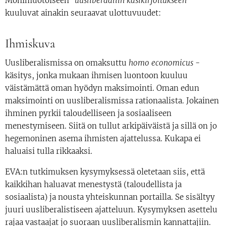
Monimuotoiseen
"uusliberaaliin käsikirjoitukseen"
kuuluvat ainakin seuraavat ulottuvuudet:
Ihmiskuva
Uusliberalismissa on omaksuttu
homo economicus
-
käsitys, jonka mukaan ihmisen luontoon kuuluu
väistämättä oman hyödyn maksimointi. Oman edun
maksimointi on uusliberalismissa rationaalista. Jokainen
ihminen pyrkii taloudelliseen ja sosiaaliseen
menestymiseen. Siitä on tullut arkipäiväistä ja sillä on jo
hegemoninen asema ihmisten ajattelussa. Kukapa ei
haluaisi tulla rikkaaksi.
EVA:n tutkimuksen kysymyksessä oletetaan siis, että
kaikkihan haluavat menestystä (taloudellista ja
sosiaalista) ja nousta yhteiskunnan portailla. Se sisältyy
juuri uusliberalistiseen ajatteluun. Kysymyksen asettelu
rajaa vastaajat jo suoraan uusliberalismin kannattajiin.