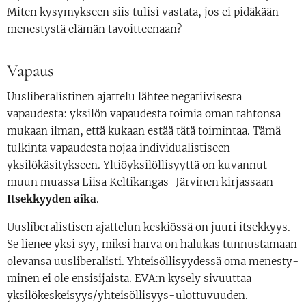
Miten kysymykseen siis tulisi vastata, jos ei pidäkään
menestystä elämän tavoitteenaan?
Vapaus
Uusliberalistinen ajattelu lähtee negatiivisesta
vapaudesta: yksilön vapaudesta toimia oman tahtonsa
mukaan ilman, että kukaan estää tätä toimintaa. Tämä
tulkinta vapaudesta nojaa individualistiseen
yksilökäsitykseen. Yltiöyksilöllisyyttä on kuvannut
muun muassa Liisa Keltikangas-Järvinen kirjassaan
Itsekkyyden aika
.
Uusliberalistisen ajattelun keskiössä on juuri itsekkyys.
Se lienee yksi syy, miksi harva on halukas tunnustamaan
olevansa uusliberalisti. Yhteisöllisyydessä oma menesty-
minen ei ole ensisijaista. EVA:n kysely sivuuttaa
yksilökeskeisyys/yhteisöllisyys-ulottuvuuden.