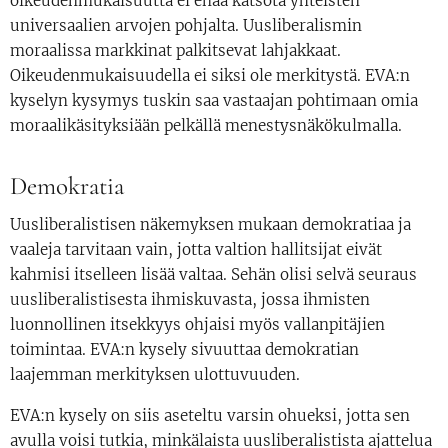
oikeudenmukaisuutta ei enää katsota yhteisten
universaalien arvojen pohjalta. Uusliberalismin
moraalissa markkinat palkitsevat lahjakkaat.
Oikeudenmukaisuudella ei siksi ole merkitystä. EVA:n
kyselyn kysymys tuskin saa vastaajan pohtimaan omia
moraalikäsityksiään pelkällä menestysnäkökulmalla.
Demokratia
Uusliberalistisen näkemyksen mukaan demokratiaa ja
vaaleja tarvitaan vain, jotta valtion hallitsijat eivät
kahmisi itselleen lisää valtaa. Sehän olisi selvä seuraus
uusliberalistisesta ihmiskuvasta, jossa ihmisten
luonnollinen itsekkyys ohjaisi myös vallanpitäjien
toimintaa. EVA:n kysely sivuuttaa demokratian
laajemman merkityksen ulottuvuuden.
EVA:n kysely on siis aseteltu varsin ohueksi, jotta sen
avulla voisi tutkia, minkälaista uusliberalistista ajattelua