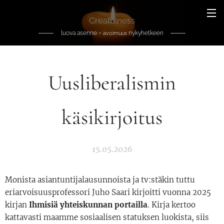
Creafulness
luova asenne ~
nykyhetkeen
avoimuus
Uusliberalismin
käsikirjoitus
15.05.2026
Monista asiantuntijalausunnoista ja tv:stäkin tuttu
eriarvoisuusprofessori Juho Saari kirjoitti vuonna 2025
kirjan
Ihmisiä yhteiskunnan portailla
. Kirja kertoo
kattavasti maamme sosiaalisen statuksen luokista, siis