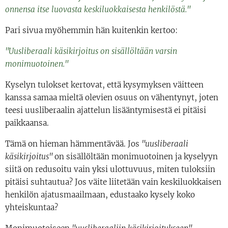
onnensa itse luovasta keskiluokkaisesta henkilöstä."
Pari sivua myöhemmin hän kuitenkin kertoo:
"Uusliberaali käsikirjoitus on sisällöltään varsin
monimuotoinen."
Kyselyn tulokset kertovat, että kysymyksen väitteen
kanssa samaa mieltä olevien osuus on vähentynyt, joten
teesi uusliberaalin ajattelun lisääntymisestä ei pitäisi
paikkaansa.
Tämä on hieman hämmentävää. Jos
"uusliberaali
käsikirjoitus"
on sisällöltään monimuotoinen ja kyselyyn
siitä on redusoitu vain yksi ulottuvuus, miten tuloksiin
pitäisi suhtautua? Jos väite liitetään vain keskiluokkaisen
henkilön ajatusmaailmaan, edustaako kysely koko
yhteiskuntaa?