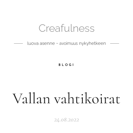
Creafulness
luova asenne ~
nykyhetkeen
avoimuus
BLOGI
Vallan vahtikoirat
24.08.2022