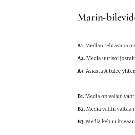
Marin-bilevi
A1
. Median tehtävänä on 
A2
. Media uutisoi jostai
A3
. Asiasta A tulee yhte
B1
. Media on vallan vahti
B2
. Media vahtii valtaa
B3
. Media kehuu itseään