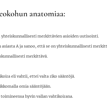
deokohun anatomiaa:
yhteiskunnallisesti merkittävien asioiden uutisointi.
n asiasta A ja sanoo, että se on yhteiskunnallisesti merkit
iskunnallisesti merkittävä.
koira eli vahtii, ettei valta riko sääntöjä.
 rikkomalla omia sääntöjään.
 toimineensa hyvin vallan vahtikoirana.