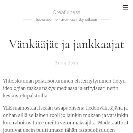
Creafulness
luova asenne ~
nykyhetkeen
avoimuus
Vänkääjät ja jankkaajat
21.09.2019
Yhteiskunnan polarisoituminen eli leiriytyminen tietyn
ideologian taakse näkyy mediassa ja erityisesti netin
keskustelupalstoilla.
YLE mainostaa itseään tasapuolisena tiedonvälittäjänä ja
onhan sillä sellainen rooli jo lainkin mukaan ja varsinkin
kun rahoitus tulee meiltä veronmaksajilta. Moderaattorit
joutuvat usein puuttumaan tähän tasapuolisuuden