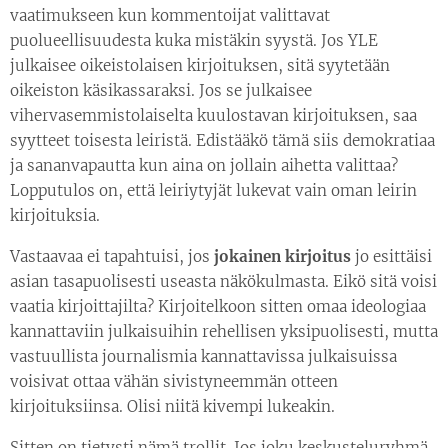
vaatimukseen kun kommentoijat valittavat
puolueellisuudesta kuka mistäkin syystä. Jos YLE
julkaisee oikeistolaisen kirjoituksen, sitä syytetään
oikeiston käsikassaraksi. Jos se julkaisee
vihervasemmistolaiselta kuulostavan kirjoituksen, saa
syytteet toisesta leiristä. Edistääkö tämä siis demokratiaa
ja sananvapautta kun aina on jollain aihetta valittaa?
Lopputulos on, että leiriytyjät lukevat vain oman leirin
kirjoituksia.
Vastaavaa ei tapahtuisi, jos
jokainen kirjoitus
jo esittäisi
asian tasapuolisesti useasta näkökulmasta. Eikö sitä voisi
vaatia kirjoittajilta? Kirjoitelkoon sitten omaa ideologiaa
kannattaviin julkaisuihin rehellisen yksipuolisesti, mutta
vastuullista journalismia kannattavissa julkaisuissa
voisivat ottaa vähän sivistyneemmän otteen
kirjoituksiinsa. Olisi niitä kivempi lukeakin.
Sitten on tietysti nämä trollit. Jos joku keskusteluryhmä,