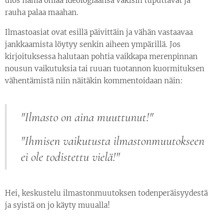
ulos nämä omaa ideologiaansa väkisin tuputtavat ja
rauha palaa maahan.
Ilmastoasiat ovat esillä päivittäin ja vähän vastaavaa
jankkaamista löytyy senkin aiheen ympärillä. Jos
kirjoituksessa halutaan pohtia vaikkapa merenpinnan
nousun vaikutuksia tai ruuan tuotannon kuormituksen
vähentämistä niin näitäkin kommentoidaan näin:
"Ilmasto on aina muuttunut!"
"Ihmisen vaikutusta ilmastonmuutokseen
ei ole todistettu vielä!"
Hei, keskustelu ilmastonmuutoksen todenperäisyydestä
ja syistä on jo käyty muualla!