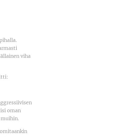
ihalla.
varmasti
llainen viha
tti:
Aggressiivisen
aisi oman
 muihin.
uomitaankin