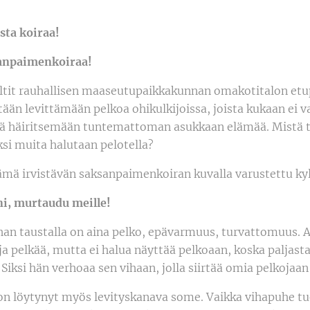
sta koiraa!
anpaimenkoiraa!
it rauhallisen maaseutupaikkakunnan omakotitalon etup
itään levittämään pelkoa ohikulkijoissa, joista kukaan ei 
ä häiritsemään tuntemattoman asukkaan elämää. Mistä tä
i muita halutaan pelotella?
ämä irvistävän saksanpaimenkoiran kuvalla varustettu kyl
ni, murtaudu meille!
ihan taustalla on aina pelko, epävarmuus, turvattomuus. 
ja pelkää, mutta ei halua näyttää pelkoaan, koska paljast
Siksi hän verhoaa sen vihaan, jolla siirtää omia pelkojaan
on löytynyt myös levityskanava some. Vaikka vihapuhe t