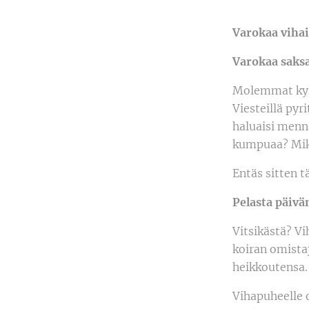
Varokaa vihai
Varokaa saks
Molemmat kylt
Viesteillä pyr
haluaisi menn
kumpuaa? Miks
Entäs sitten t
Pelasta päivä
Vitsikästä? V
koiran omista
heikkoutensa. 
Vihapuheelle 