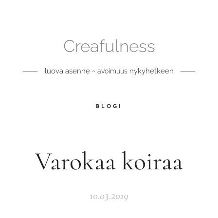
Creafulness
luova asenne ~
nykyhetkeen
avoimuus
BLOGI
Varokaa koiraa
10.03.2019