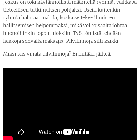
Joskus on toki käytännöllistä määritellä ryhmiä, vaikkapa
tieteellisen tutkimuksen pohjaksi. Usein kuitenkin
ryhmiä halutaan nähdä, koska se tekee ihmisten
hallitsemisen helpommaksi, mikä voi toisaalta johtaa
huonoihinkin lopputuloksiin. Työttömistä tehdään
laiskoja sohvalla makaajia. Pilvilinnoja silti kaikki.
Miksi siis vihata pilvilinnoja? Ei mitään järkeä.