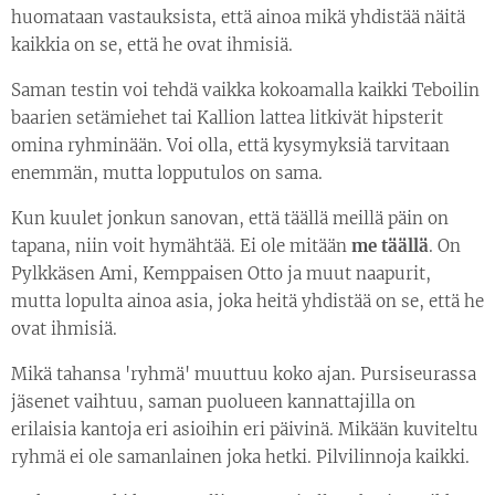
huomataan vastauksista, että ainoa mikä yhdistää näitä
kaikkia on se, että he ovat ihmisiä.
Saman testin voi tehdä vaikka kokoamalla kaikki Teboilin
baarien setämiehet tai Kallion lattea litkivät hipsterit
omina ryhminään. Voi olla, että kysymyksiä tarvitaan
enemmän, mutta lopputulos on sama.
Kun kuulet jonkun sanovan, että täällä meillä päin on
tapana, niin voit hymähtää. Ei ole mitään
me täällä
. On
Pylkkäsen Ami, Kemppaisen Otto ja muut naapurit,
mutta lopulta ainoa asia, joka heitä yhdistää on se, että he
ovat ihmisiä.
Mikä tahansa 'ryhmä' muuttuu koko ajan. Pursiseurassa
jäsenet vaihtuu, saman puolueen kannattajilla on
erilaisia kantoja eri asioihin eri päivinä. Mikään kuviteltu
ryhmä ei ole samanlainen joka hetki. Pilvilinnoja kaikki.