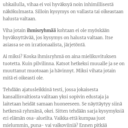
uhkailulla, vihaa ei voi hyväksyä noin inhimillisestä
näkökulmasta. Silloin kysymys on vallasta tai oikeastaan
halusta valtaan.
Viha jotain
ihmisryhmää
kohtaan ei ole myöskään
hyväksyttävää, jos kysymys on halusta valtaan. Itse
asiassa se on irrationaalista, järjetöntä.
Ai miksi? Koska ihmisryhmä on aina mielikuvituksen
tuotetta. Kuin pilvilinna. Katsot hetkeksi muualle ja se on
muuttanut muotoaan ja hävinnyt. Miksi vihata jotain
mitä ei oikeasti ole.
Tehdään ajatusleikkinä testi, jossa jokaisesta
kansallisvaltiosta valitaan yksi sopivin edustaja ja
laitetaan heidät samaan huoneeseen. Se näyttäytyy siinä
hetkessä ryhmänä, okei. Sitten tehdään sarja kysymyksiä
eri elämän osa-alueilta. Vaikka että kumpaa juot
mielummin, puna- vai valkoviiniä? Ennen pitkää