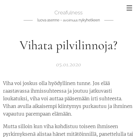
Creafulness
luova asenne ~
nykyhetkeen
avoimuus
Vihata pilvilinnoja?
05.01.2020
Viha voi joskus olla hyödyllinen tunne. Jos elää
raastavassa ihmissuhteessa ja joutuu jatkuvasti
loukatuksi, viha voi auttaa pääsemään irti suhteesta.
Vihan avulla aikaisempi kiintymys purkautuu ja ihminen
vapautuu parempaan elämään.
Mutta silloin kun viha kohdistuu toiseen ihmiseen
pyrkimyksenä alistaa hänet mitätöinnillä, panettelulla tai