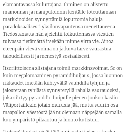
elämäntavassa kuluttajana. Ihminen on alistettu
mainonnan ja manipuloinnin kentälle toteuttamaan
markkinoiden synnyttämiä loputtomia haluja
paradoksaalisesti yksilönvapautensa menettäneenä.
Tiedostamatta hän ajelehtii tolkuttomassa viestien
tulvassa tietämättä itsekään minne virta vie. Ainoa
eteenpäin vievä voima on jatkuva tarve vaurastua
taloudellisesti ja menestyä sosiaalisesti.
Itseriittoisena alistajana toimii markkinavoimat. Se on
kuin megalomaaninen pyramidihuijaus, jossa luonnon
rikkaudet imetään kiihtyvällä vauhdilla tyhjiin ja
jalostetaan tyhjästä synnytetyllä rahalla vauraudeksi,
joka siirtyy pyramidin huipulle pienen joukon käsiin.
Väliportaillekin jotain murusia jää, mutta suurin osa
maapallon väestöstä jää nuolemaan näppejään samalla
kun ympäristö pilaantuu ja luonto kutistuu.
'
Tolkun'
ihmiset eivät tätä huijausta tiedosta, koska