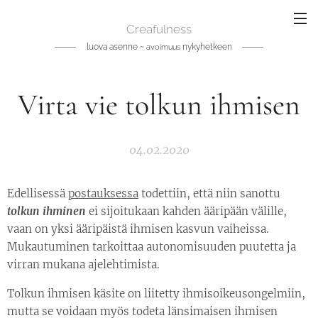
Creafulness
luova asenne ~
nykyhetkeen
avoimuus
Virta vie tolkun ihmisen
04.02.2020
Edellisessä
postauksessa
todettiin, että niin sanottu
tolkun ihminen
ei sijoitukaan kahden ääripään välille,
vaan on yksi ääripäistä ihmisen kasvun vaiheissa.
Mukautuminen tarkoittaa autonomisuuden puutetta ja
virran mukana ajelehtimista.
Tolkun ihmisen käsite on liitetty ihmisoikeusongelmiin,
mutta se voidaan myös todeta länsimaisen ihmisen