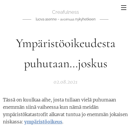
Creafulness
luova asenne ~
nykyhetkeen
avoimuus
Ympäristöoikeudesta
puhutaan...joskus
02.08.2021
Tässä on kuulkaa aihe, josta tullaan vielä puhumaan
enemmän siinä vaiheessa kun nämä meidän
ympäristökatastrofit alkavat tuntua jo enemmän jokaisen
niskassa:
ympäristöoikeus
.