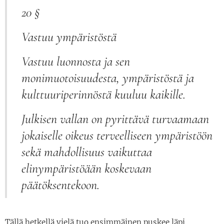
20 §
Vastuu ympäristöstä
Vastuu luonnosta ja sen
monimuotoisuudesta, ympäristöstä ja
kulttuuriperinnöstä kuuluu kaikille.
Julkisen vallan on pyrittävä turvaamaan
jokaiselle oikeus terveelliseen ympäristöön
sekä mahdollisuus vaikuttaa
elinympäristöään koskevaan
päätöksentekoon.
Tällä hetkellä vielä tuo ensimmäinen puskee läpi.