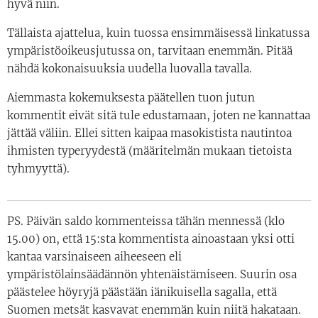
hyvä niin.
Tällaista ajattelua, kuin tuossa ensimmäisessä linkatussa
ympäristöoikeusjutussa on, tarvitaan enemmän. Pitää
nähdä kokonaisuuksia uudella luovalla tavalla.
Aiemmasta kokemuksesta päätellen tuon jutun
kommentit eivät sitä tule edustamaan, joten ne kannattaa
jättää väliin. Ellei sitten kaipaa masokistista nautintoa
ihmisten typeryydestä (määritelmän mukaan tietoista
tyhmyyttä).
PS. Päivän saldo kommenteissa tähän mennessä (klo
15.00) on, että 15:sta kommentista ainoastaan yksi otti
kantaa varsinaiseen aiheeseen eli
ympäristölainsäädännön yhtenäistämiseen. Suurin osa
päästelee höyryjä päästään iänikuisella sagalla, että
Suomen metsät kasvavat enemmän kuin niitä hakataan.