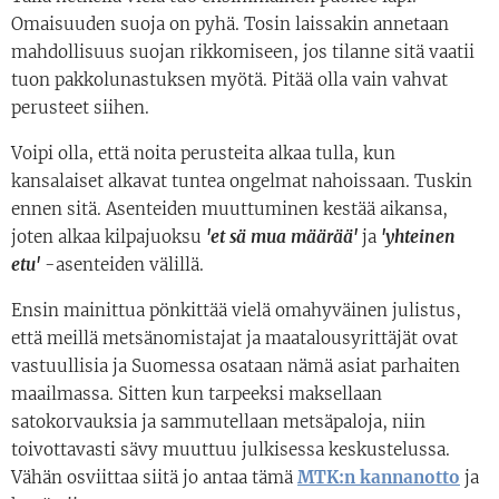
Omaisuuden suoja on pyhä. Tosin laissakin annetaan
mahdollisuus suojan rikkomiseen, jos tilanne sitä vaatii
tuon pakkolunastuksen myötä. Pitää olla vain vahvat
perusteet siihen.
Voipi olla, että noita perusteita alkaa tulla, kun
kansalaiset alkavat tuntea ongelmat nahoissaan. Tuskin
ennen sitä. Asenteiden muuttuminen kestää aikansa,
joten alkaa kilpajuoksu
'et sä mua määrää'
ja
'yhteinen
etu'
-asenteiden välillä.
Ensin mainittua pönkittää vielä omahyväinen julistus,
että meillä metsänomistajat ja maatalousyrittäjät ovat
vastuullisia ja Suomessa osataan nämä asiat parhaiten
maailmassa. Sitten kun tarpeeksi maksellaan
satokorvauksia ja sammutellaan metsäpaloja, niin
toivottavasti sävy muuttuu
julkisessa keskustelussa
.
Vähän osviittaa siitä jo antaa tämä
MTK:n kannanotto
ja